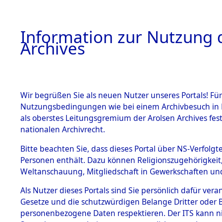
Information zur Nutzung d
Archives
HOME
BESTANDSBESCHREIBUNG
ARCHIVAL
Wir begrüßen Sie als neuen Nutzer unseres Portals! Für
Nutzungsbedingungen wie bei einem Archivbesuch in B
als oberstes Leitungsgremium der Arolsen Archives f
BESTÄNDE
0009 (108
nationalen Archivrecht.
1.
Bitte beachten Sie, dass dieses Portal über NS-Verfolgte
Inhaftierungsdoku
Personen enthält. Dazu können Religionszugehörigkeit,
mente
Weltanschauung, Mitgliedschaft in Gewerkschaften und 
1.2.9 Beim ITS
verwahrte
Als Nutzer dieses Portals sind Sie persönlich dafür vera
Effekten
Gesetze und die schutzwürdigen Belange Dritter oder B
1.2.9.1
personenbezogene Daten respektieren. Der ITS kann nic
Effekten aus