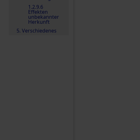
1.2.9.6
Effekten
unbekannter
Herkunft
5. Verschiedenes