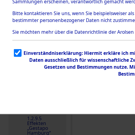
dem KZ
Sammlungen erscheinen, verantwortlich gemacht wer
Dachau
Bitte
kontaktieren
Sie uns, wenn Sie beispielsweiser al
1.2.9.2
Effekten aus
bestimmter personenbezogener Daten nicht zustimme
dem KZ
Dachau,
Sie möchten mehr über die Datenrichtlinie der Arolsen
Bayerisches
Landesentsch
ädigungsamt
1.2.9.3
Einverständniserklärung: Hiermit erkläre ich 
Effekten aus
Daten ausschließlich für wissenschaftliche
dem KZ
Einen Kommentar schr
Neuengamm
Gesetzen und Bestimmungen nutze. Mir
e
Bestim
Dokument
e
1.2.9.4
Effekten nicht
identifizierter
Eigentümer
1.2.9.5
Effekten
„Gestapo
Hamburg“