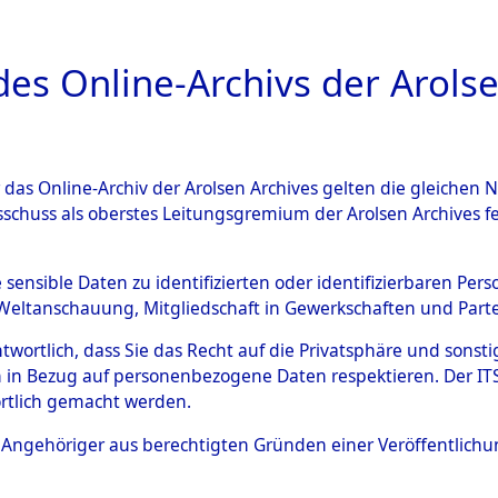
a
A
es Online-Archivs der Arolse
DIGITAL COLLEC
r das Online-Archiv der Arolsen Archives gelten die gleiche
ESCHREIBUNG
ARCHIVALE
ÜBERSICHT
BILD
sschuss als oberstes Leitungsgremium der Arolsen Archives 
015083)
e sensible Daten zu identifizierten oder identifizierbaren Pe
Weltanschauung, Mitgliedschaft in Gewerkschaften und Partei
antwortlich, dass Sie das Recht auf die Privatsphäre und sons
0003 (108015083)
 in Bezug auf personenbezogene Daten respektieren. Der ITS k
rtlich gemacht werden.
Person
SUCHOWSK
ls Angehöriger aus berechtigten Gründen einer Veröffentlic