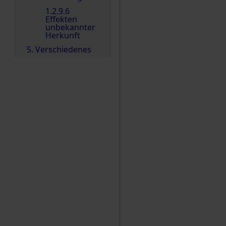
1.2.9.6
Effekten
unbekannter
Herkunft
5. Verschiedenes