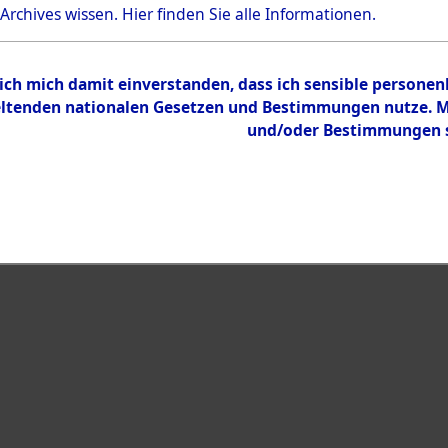
Bestand
 Archives wissen.
Hier
finden Sie alle Informationen.
Dokumente
 ich mich damit einverstanden, dass ich sensible persone
tenden nationalen Gesetzen und Bestimmungen nutze. Mir
und/oder Bestimmungen st
eiben →
0003 (108015083)