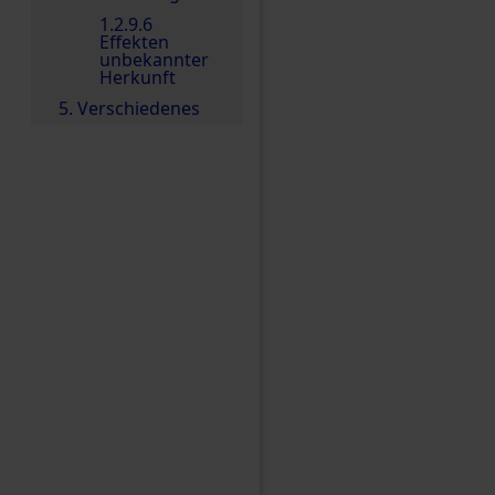
1.2.9.6
Effekten
unbekannter
Herkunft
5. Verschiedenes