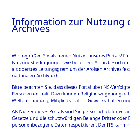
Information zur Nutzung d
Archives
HOME
BESTANDSBESCHREIBUNG
ARCHIVAL
Wir begrüßen Sie als neuen Nutzer unseres Portals! Für
Nutzungsbedingungen wie bei einem Archivbesuch in B
als oberstes Leitungsgremium der Arolsen Archives f
BESTÄNDE
0002 (108
nationalen Archivrecht.
1.
Bitte beachten Sie, dass dieses Portal über NS-Verfolgte
Inhaftierungsdoku
Personen enthält. Dazu können Religionszugehörigkeit,
mente
Weltanschauung, Mitgliedschaft in Gewerkschaften und 
1.2.9 Beim ITS
verwahrte
Als Nutzer dieses Portals sind Sie persönlich dafür vera
Effekten
Gesetze und die schutzwürdigen Belange Dritter oder B
1.2.9.1
personenbezogene Daten respektieren. Der ITS kann nic
Effekten aus