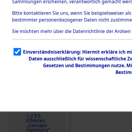
dem KZ
Sammlungen erscheinen, verantwortlich gemacht wer
Dachau
Bitte
kontaktieren
Sie uns, wenn Sie beispielsweiser al
1.2.9.2
Effekten aus
bestimmter personenbezogener Daten nicht zustimme
dem KZ
Dachau,
Sie möchten mehr über die Datenrichtlinie der Arolsen
Bayerisches
Landesentsch
ädigungsamt
1.2.9.3
Einverständniserklärung: Hiermit erkläre ich 
Effekten aus
Daten ausschließlich für wissenschaftliche
dem KZ
Einen Kommentar schr
Neuengamm
Gesetzen und Bestimmungen nutze. Mir
e
Bestim
Dokument
e
1.2.9.4
Effekten nicht
identifizierter
Eigentümer
1.2.9.5
Effekten
„Gestapo
Hamburg“