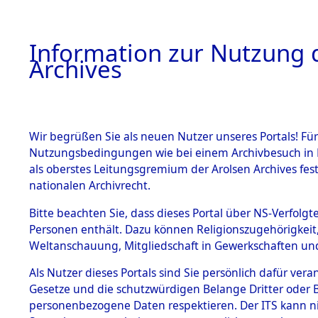
Information zur Nutzung d
Archives
HOME
BESTANDSBESCHREIBUNG
ARCHIVAL
Wir begrüßen Sie als neuen Nutzer unseres Portals! Für
Nutzungsbedingungen wie bei einem Archivbesuch in B
als oberstes Leitungsgremium der Arolsen Archives f
BESTÄNDE
0002 (108
nationalen Archivrecht.
1.
Bitte beachten Sie, dass dieses Portal über NS-Verfolgte
Inhaftierungsdoku
Personen enthält. Dazu können Religionszugehörigkeit,
mente
Weltanschauung, Mitgliedschaft in Gewerkschaften und 
1.2.9 Beim ITS
verwahrte
Als Nutzer dieses Portals sind Sie persönlich dafür vera
Effekten
Gesetze und die schutzwürdigen Belange Dritter oder B
1.2.9.1
personenbezogene Daten respektieren. Der ITS kann nic
Effekten aus