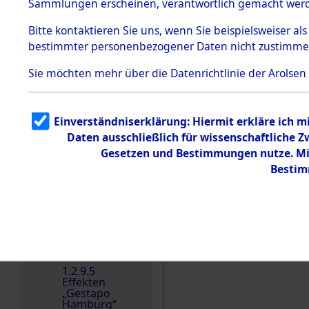
dem KZ
Sammlungen erscheinen, verantwortlich gemacht wer
Dachau
Bitte
kontaktieren
Sie uns, wenn Sie beispielsweiser al
1.2.9.2
Effekten aus
bestimmter personenbezogener Daten nicht zustimme
dem KZ
Dachau,
Sie möchten mehr über die Datenrichtlinie der Arolsen
Bayerisches
Landesentsch
ädigungsamt
1.2.9.3
Einverständniserklärung: Hiermit erkläre ich 
Effekten aus
Daten ausschließlich für wissenschaftliche
dem KZ
Einen Kommentar schr
Neuengamm
Gesetzen und Bestimmungen nutze. Mir
e
Bestim
Dokument
e
1.2.9.4
Effekten nicht
identifizierter
Eigentümer
1.2.9.5
Effekten
„Gestapo
Hamburg“