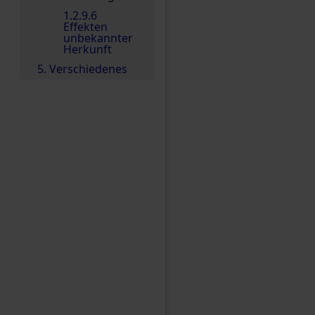
1.2.9.6
Effekten
unbekannter
Herkunft
5. Verschiedenes