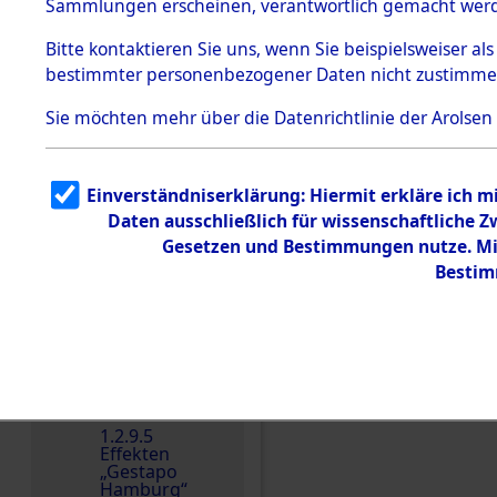
dem KZ
Sammlungen erscheinen, verantwortlich gemacht wer
Dachau
Bitte
kontaktieren
Sie uns, wenn Sie beispielsweiser al
1.2.9.2
Effekten aus
bestimmter personenbezogener Daten nicht zustimme
dem KZ
Dachau,
Sie möchten mehr über die Datenrichtlinie der Arolsen
Bayerisches
Landesentsch
ädigungsamt
1.2.9.3
Einverständniserklärung: Hiermit erkläre ich 
Effekten aus
Daten ausschließlich für wissenschaftliche
dem KZ
Einen Kommentar schr
Neuengamm
Gesetzen und Bestimmungen nutze. Mir
e
Bestim
Dokument
e
1.2.9.4
Effekten nicht
identifizierter
Eigentümer
1.2.9.5
Effekten
„Gestapo
Hamburg“