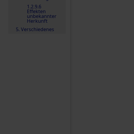
1.2.9.6
Effekten
unbekannter
Herkunft
5. Verschiedenes