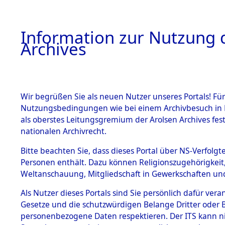
Information zur Nutzung d
Archives
HOME
BESTANDSBESCHREIBUNG
ARCHIVAL
Wir begrüßen Sie als neuen Nutzer unseres Portals! Für
Nutzungsbedingungen wie bei einem Archivbesuch in B
als oberstes Leitungsgremium der Arolsen Archives f
BESTÄNDE
0001 (108
nationalen Archivrecht.
1.
Bitte beachten Sie, dass dieses Portal über NS-Verfolgte
Inhaftierungsdoku
Personen enthält. Dazu können Religionszugehörigkeit,
mente
Weltanschauung, Mitgliedschaft in Gewerkschaften und 
1.2.9 Beim ITS
verwahrte
Als Nutzer dieses Portals sind Sie persönlich dafür vera
Effekten
Gesetze und die schutzwürdigen Belange Dritter oder B
1.2.9.1
personenbezogene Daten respektieren. Der ITS kann nic
Effekten aus