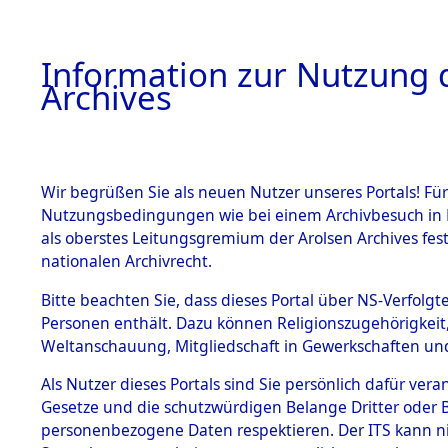
Information zur Nutzung d
Archives
HOME
BESTANDSBESCHREIBUNG
ARCHIVAL
Wir begrüßen Sie als neuen Nutzer unseres Portals! Für
Nutzungsbedingungen wie bei einem Archivbesuch in B
als oberstes Leitungsgremium der Arolsen Archives f
BESTÄNDE
0009 (108
nationalen Archivrecht.
1.
Bitte beachten Sie, dass dieses Portal über NS-Verfolgte
Inhaftierungsdoku
Personen enthält. Dazu können Religionszugehörigkeit,
mente
Weltanschauung, Mitgliedschaft in Gewerkschaften und 
1.2.9 Beim ITS
verwahrte
Als Nutzer dieses Portals sind Sie persönlich dafür vera
Effekten
Gesetze und die schutzwürdigen Belange Dritter oder B
1.2.9.1
personenbezogene Daten respektieren. Der ITS kann nic
Effekten aus