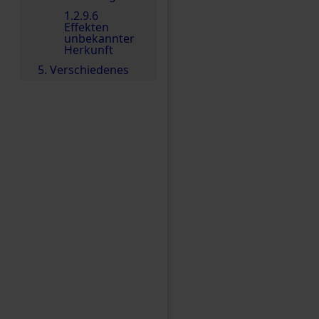
1.2.9.6
Effekten
unbekannter
Herkunft
5. Verschiedenes