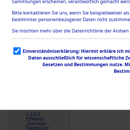
dem KZ
Sammlungen erscheinen, verantwortlich gemacht wer
Dachau
Bitte
kontaktieren
Sie uns, wenn Sie beispielsweiser al
1.2.9.2
Effekten aus
bestimmter personenbezogener Daten nicht zustimme
dem KZ
Dachau,
Sie möchten mehr über die Datenrichtlinie der Arolsen
Bayerisches
Landesentsch
ädigungsamt
1.2.9.3
Einverständniserklärung: Hiermit erkläre ich 
Effekten aus
Daten ausschließlich für wissenschaftliche
dem KZ
Neuengamm
Gesetzen und Bestimmungen nutze. Mir
e
Bestim
Dokument
e
1.2.9.4
Effekten nicht
identifizierter
Einen Kommentar schr
Eigentümer
1.2.9.5
Effekten
„Gestapo
Hamburg“