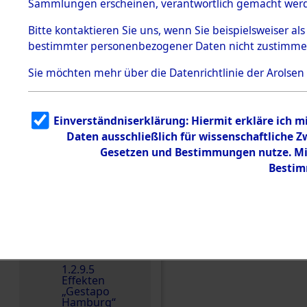
dem KZ
Sammlungen erscheinen, verantwortlich gemacht wer
Dachau
Bitte
kontaktieren
Sie uns, wenn Sie beispielsweiser al
1.2.9.2
Effekten aus
bestimmter personenbezogener Daten nicht zustimme
dem KZ
Dachau,
Sie möchten mehr über die Datenrichtlinie der Arolsen
Bayerisches
Landesentsch
ädigungsamt
1.2.9.3
Einverständniserklärung: Hiermit erkläre ich 
Effekten aus
Daten ausschließlich für wissenschaftliche
dem KZ
Einen Kommentar schr
Neuengamm
Gesetzen und Bestimmungen nutze. Mir
e
Bestim
Dokument
e
1.2.9.4
Effekten nicht
identifizierter
Eigentümer
1.2.9.5
Effekten
„Gestapo
Hamburg“