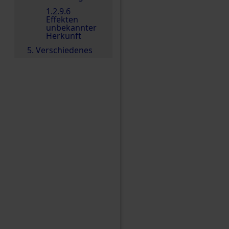
1.2.9.6
Effekten
unbekannter
Herkunft
5. Verschiedenes