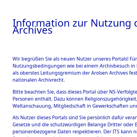
Information zur Nutzung d
Archives
HOME
BESTANDSBESCHREIBUNG
ARCHIVAL
Wir begrüßen Sie als neuen Nutzer unseres Portals! Für
Nutzungsbedingungen wie bei einem Archivbesuch in B
als oberstes Leitungsgremium der Arolsen Archives f
BESTÄNDE
0001 (108
nationalen Archivrecht.
1.
Bitte beachten Sie, dass dieses Portal über NS-Verfolgte
Inhaftierungsdoku
Personen enthält. Dazu können Religionszugehörigkeit,
mente
Weltanschauung, Mitgliedschaft in Gewerkschaften und 
1.2.9 Beim ITS
verwahrte
Als Nutzer dieses Portals sind Sie persönlich dafür vera
Effekten
Gesetze und die schutzwürdigen Belange Dritter oder B
1.2.9.1
personenbezogene Daten respektieren. Der ITS kann nic
Effekten aus