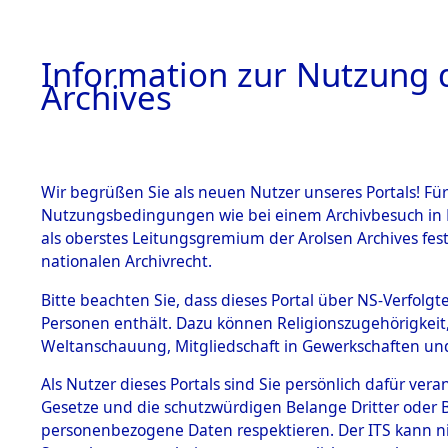
Information zur Nutzung d
Archives
HOME
BESTANDSBESCHREIBUNG
ARCHIVAL
Wir begrüßen Sie als neuen Nutzer unseres Portals! Für
Nutzungsbedingungen wie bei einem Archivbesuch in B
als oberstes Leitungsgremium der Arolsen Archives f
BESTÄNDE
0003 (108
nationalen Archivrecht.
1.
Bitte beachten Sie, dass dieses Portal über NS-Verfolgte
Inhaftierungsdoku
Personen enthält. Dazu können Religionszugehörigkeit,
mente
Weltanschauung, Mitgliedschaft in Gewerkschaften und 
1.2.9 Beim ITS
verwahrte
Als Nutzer dieses Portals sind Sie persönlich dafür vera
Effekten
Gesetze und die schutzwürdigen Belange Dritter oder B
1.2.9.1
personenbezogene Daten respektieren. Der ITS kann nic
Effekten aus