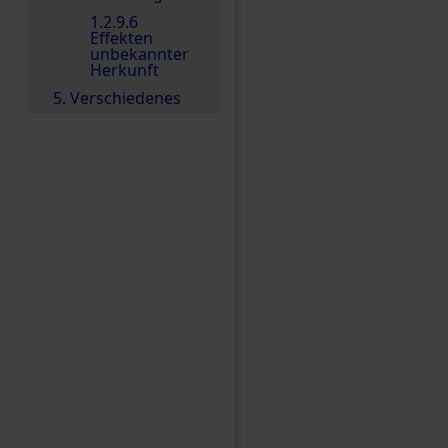
1.2.9.6
Effekten
unbekannter
Herkunft
5. Verschiedenes