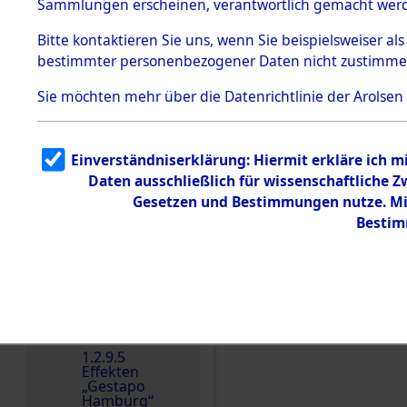
dem KZ
Sammlungen erscheinen, verantwortlich gemacht wer
Dachau
Bitte
kontaktieren
Sie uns, wenn Sie beispielsweiser al
1.2.9.2
Effekten aus
bestimmter personenbezogener Daten nicht zustimme
dem KZ
Dachau,
Sie möchten mehr über die Datenrichtlinie der Arolsen
Bayerisches
Landesentsch
ädigungsamt
1.2.9.3
Einverständniserklärung: Hiermit erkläre ich 
Effekten aus
Daten ausschließlich für wissenschaftliche
dem KZ
Einen Kommentar schr
Neuengamm
Gesetzen und Bestimmungen nutze. Mir
e
Bestim
Dokument
e
1.2.9.4
Effekten nicht
identifizierter
Eigentümer
1.2.9.5
Effekten
„Gestapo
Hamburg“