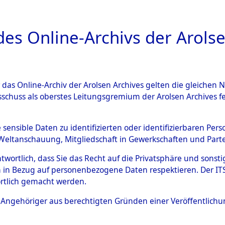
a
A
es Online-Archivs der Arolse
DIGITAL COLLEC
r das Online-Archiv der Arolsen Archives gelten die gleiche
ESCHREIBUNG
ARCHIVALE
ÜBERSICHT
BILD
sschuss als oberstes Leitungsgremium der Arolsen Archives 
015848)
e sensible Daten zu identifizierten oder identifizierbaren Pe
Weltanschauung, Mitgliedschaft in Gewerkschaften und Partei
antwortlich, dass Sie das Recht auf die Privatsphäre und sons
0001 (108015848)
 in Bezug auf personenbezogene Daten respektieren. Der ITS k
rtlich gemacht werden.
Person
TYMTSCHE
ls Angehöriger aus berechtigten Gründen einer Veröffentlic