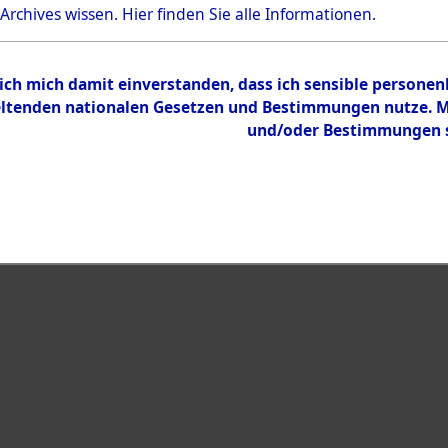
Bestand
 Archives wissen.
Hier
finden Sie alle Informationen.
Dokumente
 ich mich damit einverstanden, dass ich sensible persone
tenden nationalen Gesetzen und Bestimmungen nutze. Mir
und/oder Bestimmungen st
eiben →
0001 (108015848)