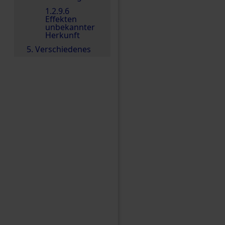
1.2.9.6
Effekten
unbekannter
Herkunft
5. Verschiedenes