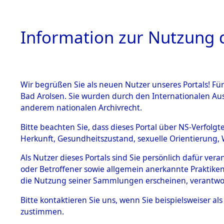
Information zur Nutzung d
Wir begrüßen Sie als neuen Nutzer unseres Portals! Fü
HOME
BESTANDSB
Bad Arolsen. Sie wurden durch den Internationalen Au
anderem nationalen Archivrecht.
BESTÄNDE
0001 (108
Bitte beachten Sie, dass dieses Portal über NS-Verfolgt
Herkunft, Gesundheitszustand, sexuelle Orientierung, 
1.
Inhaftierungsdoku
Als Nutzer dieses Portals sind Sie persönlich dafür ver
mente
oder Betroffener sowie allgemein anerkannte Praktiken
1.2.9 Beim ITS
die Nutzung seiner Sammlungen erscheinen, verantwo
verwahrte
Effekten
Bitte
kontaktieren
Sie uns, wenn Sie beispielsweiser a
1.2.9.1
zustimmen.
Effekten aus