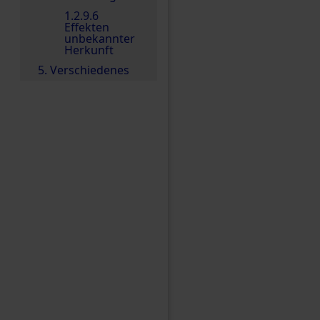
1.2.9.6
Effekten
unbekannter
Herkunft
5. Verschiedenes