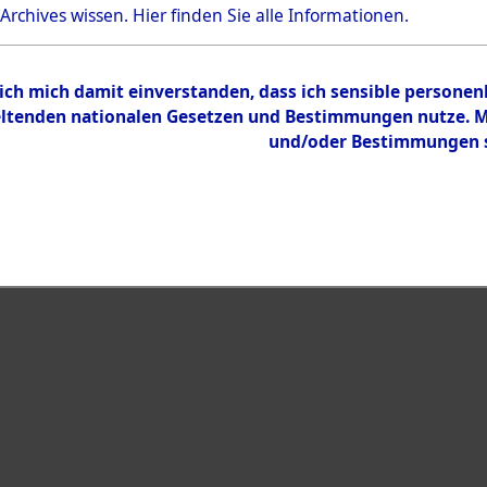
Bestand
 Archives wissen.
Hier
finden Sie alle Informationen.
Dokumente
 ich mich damit einverstanden, dass ich sensible persone
tenden nationalen Gesetzen und Bestimmungen nutze. Mir
und/oder Bestimmungen st
eiben →
0003 (108015942)