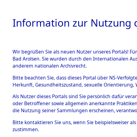
Information zur Nutzung d
Wir begrüßen Sie als neuen Nutzer unseres Portals! Fü
HOME
BESTANDSB
Bad Arolsen. Sie wurden durch den Internationalen Au
anderem nationalen Archivrecht.
BESTÄNDE
0003 (108
Bitte beachten Sie, dass dieses Portal über NS-Verfolgt
Herkunft, Gesundheitszustand, sexuelle Orientierung, 
1.
Inhaftierungsdoku
Als Nutzer dieses Portals sind Sie persönlich dafür ver
mente
oder Betroffener sowie allgemein anerkannte Praktiken
1.2.9 Beim ITS
die Nutzung seiner Sammlungen erscheinen, verantwo
verwahrte
Effekten
Bitte
kontaktieren
Sie uns, wenn Sie beispielsweiser a
1.2.9.1
zustimmen.
Effekten aus