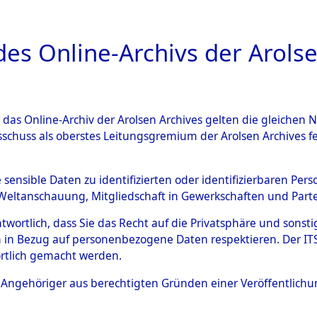
a
A
es Online-Archivs der Arolse
DIGITAL COLLEC
r das Online-Archiv der Arolsen Archives gelten die gleiche
ESCHREIBUNG
ARCHIVALE
ÜBERSICHT
BILD
sschuss als oberstes Leitungsgremium der Arolsen Archives 
015942)
e sensible Daten zu identifizierten oder identifizierbaren Pe
Weltanschauung, Mitgliedschaft in Gewerkschaften und Partei
antwortlich, dass Sie das Recht auf die Privatsphäre und sons
0003 (108015942)
 in Bezug auf personenbezogene Daten respektieren. Der ITS k
rtlich gemacht werden.
Person
UYTDENHO
ls Angehöriger aus berechtigten Gründen einer Veröffentlic