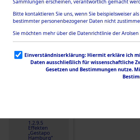
dem KZ
Sammlungen erscheinen, verantwortlich gemacht wer
Dachau
Bitte
kontaktieren
Sie uns, wenn Sie beispielsweiser al
1.2.9.2
Effekten aus
bestimmter personenbezogener Daten nicht zustimme
dem KZ
Dachau,
Sie möchten mehr über die Datenrichtlinie der Arolsen
Bayerisches
Landesentsch
ädigungsamt
1.2.9.3
Einverständniserklärung: Hiermit erkläre ich 
Effekten aus
Daten ausschließlich für wissenschaftliche
dem KZ
Neuengamm
Gesetzen und Bestimmungen nutze. Mir
e
Bestim
Dokument
e
1.2.9.4
Effekten nicht
Einen Kommentar schr
identifizierter
Eigentümer
1.2.9.5
Effekten
„Gestapo
Hamburg“