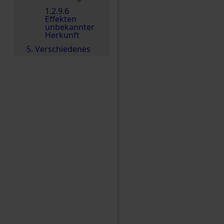
1.2.9.6
Effekten
unbekannter
Herkunft
5. Verschiedenes