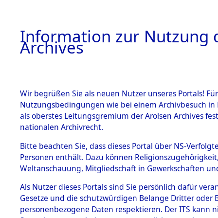
Information zur Nutzung d
Archives
HOME
BESTANDSBESCHREIBUNG
ARCHIVAL
Wir begrüßen Sie als neuen Nutzer unseres Portals! Für
Nutzungsbedingungen wie bei einem Archivbesuch in B
als oberstes Leitungsgremium der Arolsen Archives f
BESTÄNDE
0002 (108
nationalen Archivrecht.
1.
Bitte beachten Sie, dass dieses Portal über NS-Verfolgte
Inhaftierungsdoku
Personen enthält. Dazu können Religionszugehörigkeit,
mente
Weltanschauung, Mitgliedschaft in Gewerkschaften und 
1.2.9 Beim ITS
verwahrte
Als Nutzer dieses Portals sind Sie persönlich dafür vera
Effekten
Gesetze und die schutzwürdigen Belange Dritter oder B
1.2.9.1
personenbezogene Daten respektieren. Der ITS kann nic
Effekten aus