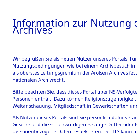
Information zur Nutzung d
Archives
HOME
BESTANDSBESCHREIBUNG
ARCHIVAL
Wir begrüßen Sie als neuen Nutzer unseres Portals! Für
Nutzungsbedingungen wie bei einem Archivbesuch in B
als oberstes Leitungsgremium der Arolsen Archives f
BESTÄNDE
0002 (108
nationalen Archivrecht.
1.
Bitte beachten Sie, dass dieses Portal über NS-Verfolgte
Inhaftierungsdoku
Personen enthält. Dazu können Religionszugehörigkeit,
mente
Weltanschauung, Mitgliedschaft in Gewerkschaften und 
1.2.9 Beim ITS
verwahrte
Als Nutzer dieses Portals sind Sie persönlich dafür vera
Effekten
Gesetze und die schutzwürdigen Belange Dritter oder B
1.2.9.1
personenbezogene Daten respektieren. Der ITS kann nic
Effekten aus