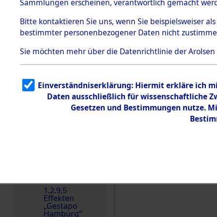
dem KZ
Sammlungen erscheinen, verantwortlich gemacht wer
Dachau
Bitte
kontaktieren
Sie uns, wenn Sie beispielsweiser al
1.2.9.2
Effekten aus
bestimmter personenbezogener Daten nicht zustimme
dem KZ
Dachau,
Sie möchten mehr über die Datenrichtlinie der Arolsen
Bayerisches
Landesentsch
ädigungsamt
1.2.9.3
Einverständniserklärung: Hiermit erkläre ich 
Effekten aus
Daten ausschließlich für wissenschaftliche
dem KZ
Neuengamm
Gesetzen und Bestimmungen nutze. Mir
e
Einen Kommentar schr
Bestim
Dokument
e
1.2.9.4
Effekten nicht
identifizierter
Eigentümer
1.2.9.5
Effekten
„Gestapo
Hamburg“