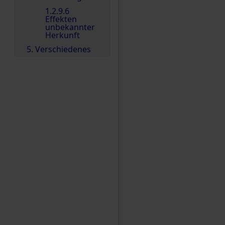
1.2.9.6
Effekten
unbekannter
Herkunft
5. Verschiedenes