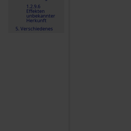
1.2.9.6
Effekten
unbekannter
Herkunft
5. Verschiedenes