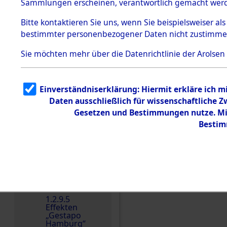
dem KZ
Sammlungen erscheinen, verantwortlich gemacht wer
Dachau
Bitte
kontaktieren
Sie uns, wenn Sie beispielsweiser al
1.2.9.2
Effekten aus
bestimmter personenbezogener Daten nicht zustimme
dem KZ
Dachau,
Sie möchten mehr über die Datenrichtlinie der Arolsen
Bayerisches
Landesentsch
ädigungsamt
1.2.9.3
Einverständniserklärung: Hiermit erkläre ich 
Effekten aus
Daten ausschließlich für wissenschaftliche
dem KZ
Einen Kommentar schr
Neuengamm
Gesetzen und Bestimmungen nutze. Mir
e
Bestim
Dokument
e
1.2.9.4
Effekten nicht
identifizierter
Eigentümer
1.2.9.5
Effekten
„Gestapo
Hamburg“