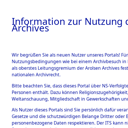
Information zur Nutzung d
Archives
HOME
BESTANDSBESCHREIBUNG
ARCHIVAL
Wir begrüßen Sie als neuen Nutzer unseres Portals! Für
Nutzungsbedingungen wie bei einem Archivbesuch in B
als oberstes Leitungsgremium der Arolsen Archives f
BESTÄNDE
0002 (108
nationalen Archivrecht.
1.
Bitte beachten Sie, dass dieses Portal über NS-Verfolgte
Inhaftierungsdoku
Personen enthält. Dazu können Religionszugehörigkeit,
mente
Weltanschauung, Mitgliedschaft in Gewerkschaften und 
1.2.9 Beim ITS
verwahrte
Als Nutzer dieses Portals sind Sie persönlich dafür vera
Effekten
Gesetze und die schutzwürdigen Belange Dritter oder B
1.2.9.1
personenbezogene Daten respektieren. Der ITS kann nic
Effekten aus