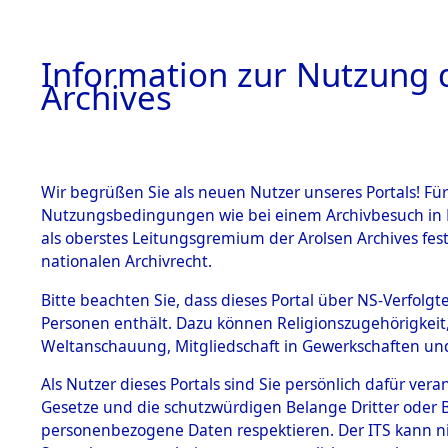
Information zur Nutzung d
Archives
HOME
BESTANDSBESCHREIBUNG
ARCHIVAL
Wir begrüßen Sie als neuen Nutzer unseres Portals! Für
Nutzungsbedingungen wie bei einem Archivbesuch in B
als oberstes Leitungsgremium der Arolsen Archives f
BESTÄNDE
0001 (108
nationalen Archivrecht.
1.
Bitte beachten Sie, dass dieses Portal über NS-Verfolgte
Inhaftierungsdoku
Personen enthält. Dazu können Religionszugehörigkeit,
mente
Weltanschauung, Mitgliedschaft in Gewerkschaften und 
1.2.9 Beim ITS
verwahrte
Als Nutzer dieses Portals sind Sie persönlich dafür vera
Effekten
Gesetze und die schutzwürdigen Belange Dritter oder B
1.2.9.1
personenbezogene Daten respektieren. Der ITS kann nic
Effekten aus