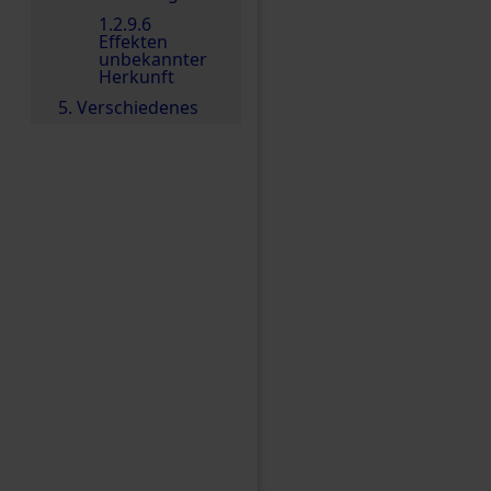
1.2.9.6
Effekten
unbekannter
Herkunft
5. Verschiedenes