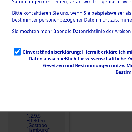
dem KZ
Sammlungen erscheinen, verantwortlich gemacht wer
Dachau
Bitte
kontaktieren
Sie uns, wenn Sie beispielsweiser al
1.2.9.2
Effekten aus
bestimmter personenbezogener Daten nicht zustimme
dem KZ
Dachau,
Sie möchten mehr über die Datenrichtlinie der Arolsen
Bayerisches
Landesentsch
ädigungsamt
1.2.9.3
Einverständniserklärung: Hiermit erkläre ich 
Effekten aus
Daten ausschließlich für wissenschaftliche
dem KZ
Neuengamm
Gesetzen und Bestimmungen nutze. Mir
e
Einen Kommentar schr
Bestim
Dokument
e
1.2.9.4
Effekten nicht
identifizierter
Eigentümer
1.2.9.5
Effekten
„Gestapo
Hamburg“