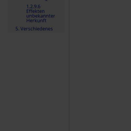
1.2.9.6
Effekten
unbekannter
Herkunft
5. Verschiedenes