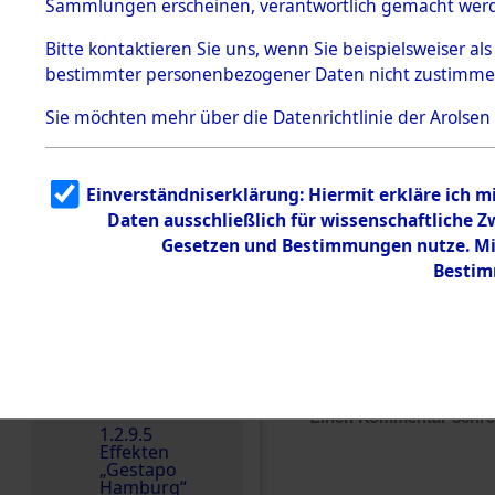
dem KZ
Sammlungen erscheinen, verantwortlich gemacht wer
Dachau
Bitte
kontaktieren
Sie uns, wenn Sie beispielsweiser al
1.2.9.2
Effekten aus
bestimmter personenbezogener Daten nicht zustimme
dem KZ
Dachau,
Sie möchten mehr über die Datenrichtlinie der Arolsen
Bayerisches
Landesentsch
ädigungsamt
1.2.9.3
Einverständniserklärung: Hiermit erkläre ich 
Effekten aus
Daten ausschließlich für wissenschaftliche
dem KZ
Neuengamm
Gesetzen und Bestimmungen nutze. Mir
e
Bestim
Dokument
e
1.2.9.4
Effekten nicht
identifizierter
Eigentümer
Einen Kommentar schr
1.2.9.5
Effekten
„Gestapo
Hamburg“