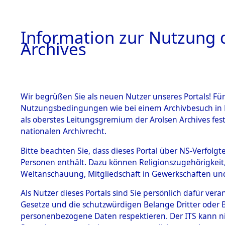
Information zur Nutzung d
Archives
HOME
BESTANDSBESCHREIBUNG
ARCHIVAL
Wir begrüßen Sie als neuen Nutzer unseres Portals! Für
Nutzungsbedingungen wie bei einem Archivbesuch in B
als oberstes Leitungsgremium der Arolsen Archives f
BESTÄNDE
0003 (108
nationalen Archivrecht.
1.
Bitte beachten Sie, dass dieses Portal über NS-Verfolgte
Inhaftierungsdoku
Personen enthält. Dazu können Religionszugehörigkeit,
mente
Weltanschauung, Mitgliedschaft in Gewerkschaften und 
1.2.9 Beim ITS
verwahrte
Als Nutzer dieses Portals sind Sie persönlich dafür vera
Effekten
Gesetze und die schutzwürdigen Belange Dritter oder B
1.2.9.1
personenbezogene Daten respektieren. Der ITS kann nic
Effekten aus