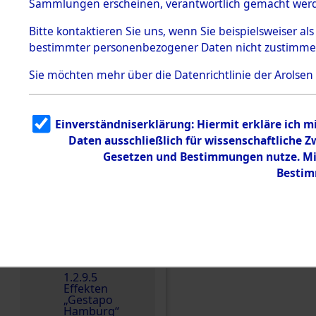
dem KZ
Sammlungen erscheinen, verantwortlich gemacht wer
Dachau
Bitte
kontaktieren
Sie uns, wenn Sie beispielsweiser al
1.2.9.2
Effekten aus
bestimmter personenbezogener Daten nicht zustimme
dem KZ
Dachau,
Sie möchten mehr über die Datenrichtlinie der Arolsen
Bayerisches
Landesentsch
ädigungsamt
1.2.9.3
Einverständniserklärung: Hiermit erkläre ich 
Effekten aus
Daten ausschließlich für wissenschaftliche
dem KZ
Einen Kommentar schr
Neuengamm
Gesetzen und Bestimmungen nutze. Mir
e
Bestim
Dokument
e
1.2.9.4
Effekten nicht
identifizierter
Eigentümer
1.2.9.5
Effekten
„Gestapo
Hamburg“