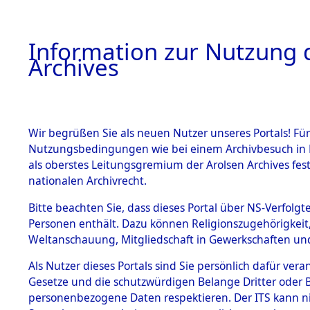
Information zur Nutzung d
Archives
HOME
BESTANDSBESCHREIBUNG
ARCHIVAL
Wir begrüßen Sie als neuen Nutzer unseres Portals! Für
Nutzungsbedingungen wie bei einem Archivbesuch in B
als oberstes Leitungsgremium der Arolsen Archives f
BESTÄNDE
0003 (108
nationalen Archivrecht.
1.
Bitte beachten Sie, dass dieses Portal über NS-Verfolgte
Inhaftierungsdoku
Personen enthält. Dazu können Religionszugehörigkeit,
mente
Weltanschauung, Mitgliedschaft in Gewerkschaften und 
1.2.9 Beim ITS
verwahrte
Als Nutzer dieses Portals sind Sie persönlich dafür vera
Effekten
Gesetze und die schutzwürdigen Belange Dritter oder B
1.2.9.1
personenbezogene Daten respektieren. Der ITS kann nic
Effekten aus