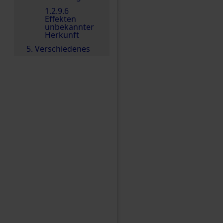
1.2.9.6
Effekten
unbekannter
Herkunft
5. Verschiedenes