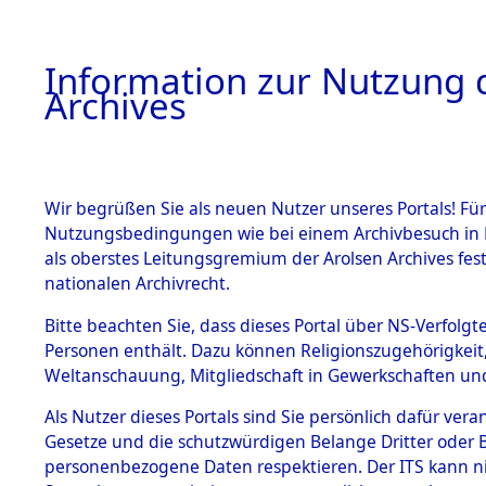
Information zur Nutzung d
Archives
HOME
BESTANDSBESCHREIBUNG
ARCHIVAL
Wir begrüßen Sie als neuen Nutzer unseres Portals! Für
Nutzungsbedingungen wie bei einem Archivbesuch in B
als oberstes Leitungsgremium der Arolsen Archives f
BESTÄNDE
0040 (129
nationalen Archivrecht.
1.
Bitte beachten Sie, dass dieses Portal über NS-Verfolgte
Inhaftierungsdoku
Personen enthält. Dazu können Religionszugehörigkeit,
mente
Weltanschauung, Mitgliedschaft in Gewerkschaften und 
1.2.9 Beim ITS
verwahrte
Als Nutzer dieses Portals sind Sie persönlich dafür vera
Effekten
Gesetze und die schutzwürdigen Belange Dritter oder B
1.2.9.1
personenbezogene Daten respektieren. Der ITS kann nic
Effekten aus