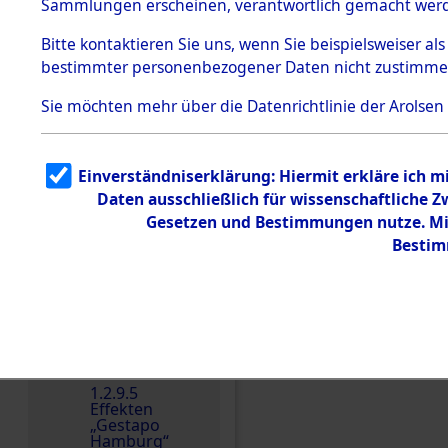
dem KZ
Sammlungen erscheinen, verantwortlich gemacht wer
Dachau
Bitte
kontaktieren
Sie uns, wenn Sie beispielsweiser al
1.2.9.2
Effekten aus
bestimmter personenbezogener Daten nicht zustimme
dem KZ
Dachau,
Sie möchten mehr über die Datenrichtlinie der Arolsen
Bayerisches
Landesentsch
ädigungsamt
Einen Kommentar schr
1.2.9.3
Einverständniserklärung: Hiermit erkläre ich 
Effekten aus
Daten ausschließlich für wissenschaftliche
dem KZ
Neuengamm
Gesetzen und Bestimmungen nutze. Mir
e
Bestim
Dokument
e
1.2.9.4
Effekten nicht
identifizierter
Eigentümer
1.2.9.5
Effekten
„Gestapo
Hamburg“