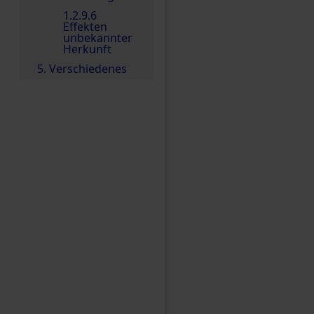
1.2.9.6
Effekten
unbekannter
Herkunft
5. Verschiedenes