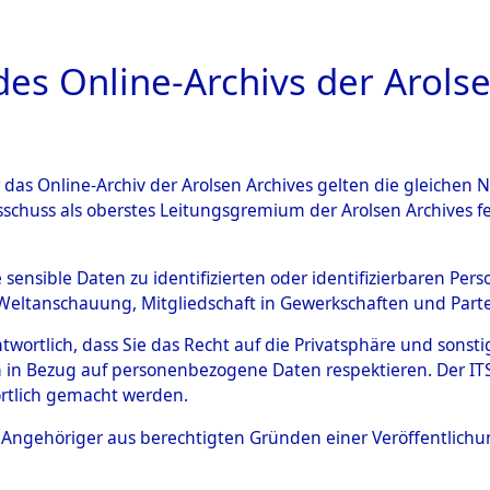
a
A
es Online-Archivs der Arolse
DIGITAL COLLEC
r das Online-Archiv der Arolsen Archives gelten die gleiche
ESCHREIBUNG
ARCHIVALE
ÜBERSICHT
BILD
sschuss als oberstes Leitungsgremium der Arolsen Archives 
640120)
e sensible Daten zu identifizierten oder identifizierbaren Pe
Weltanschauung, Mitgliedschaft in Gewerkschaften und Partei
antwortlich, dass Sie das Recht auf die Privatsphäre und sons
0029 (129640120)
 in Bezug auf personenbezogene Daten respektieren. Der ITS k
rtlich gemacht werden.
Person
SOLONGEW,
ls Angehöriger aus berechtigten Gründen einer Veröffentlic