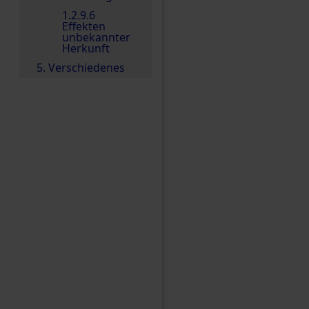
1.2.9.6
Effekten
unbekannter
Herkunft
5. Verschiedenes