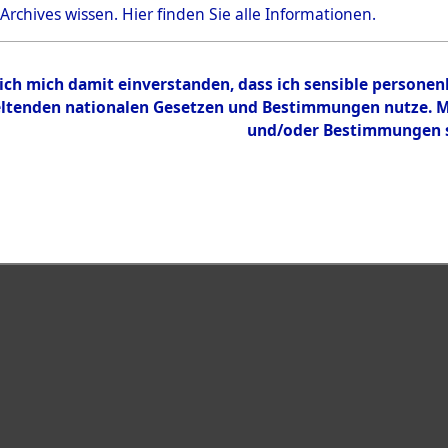
 Archives wissen.
Hier
finden Sie alle Informationen.
 ich mich damit einverstanden, dass ich sensible persone
tenden nationalen Gesetzen und Bestimmungen nutze. Mir
und/oder Bestimmungen st
eiben →
0029 (129640120)