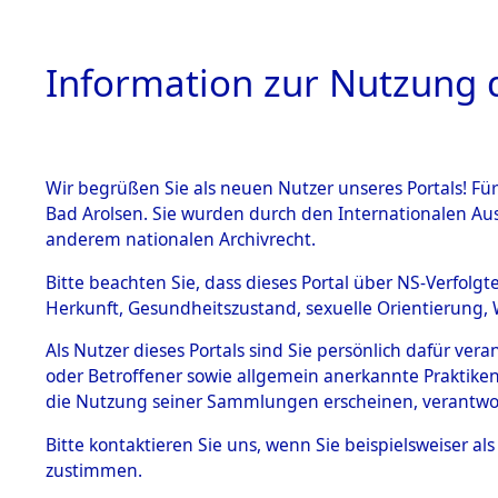
Information zur Nutzung d
Wir begrüßen Sie als neuen Nutzer unseres Portals! Fü
HOME
BESTANDSB
Bad Arolsen. Sie wurden durch den Internationalen Au
anderem nationalen Archivrecht.
BESTÄNDE
0029 (129
Bitte beachten Sie, dass dieses Portal über NS-Verfolgt
Herkunft, Gesundheitszustand, sexuelle Orientierung, 
1.
Inhaftierungsdoku
Als Nutzer dieses Portals sind Sie persönlich dafür ver
mente
oder Betroffener sowie allgemein anerkannte Praktiken
1.2.9 Beim ITS
die Nutzung seiner Sammlungen erscheinen, verantwo
verwahrte
Effekten
Bitte
kontaktieren
Sie uns, wenn Sie beispielsweiser a
1.2.9.1
zustimmen.
Effekten aus