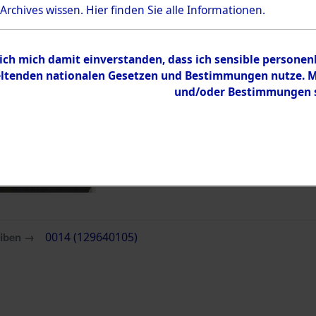
 Archives wissen.
Hier
finden Sie alle Informationen.
 ich mich damit einverstanden, dass ich sensible persone
tenden nationalen Gesetzen und Bestimmungen nutze. Mir
und/oder Bestimmungen st
eiben →
0014 (129640105)