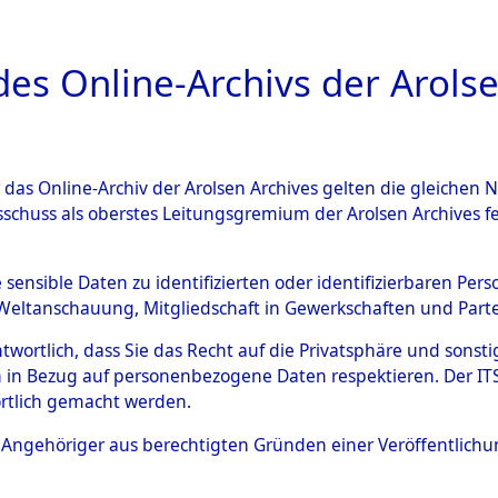
a
A
es Online-Archivs der Arolse
DIGITAL COLLEC
r das Online-Archiv der Arolsen Archives gelten die gleiche
ESCHREIBUNG
ARCHIVALE
ÜBERSICHT
BILD
sschuss als oberstes Leitungsgremium der Arolsen Archives 
640105)
e sensible Daten zu identifizierten oder identifizierbaren Pe
Weltanschauung, Mitgliedschaft in Gewerkschaften und Partei
antwortlich, dass Sie das Recht auf die Privatsphäre und sons
0014 (129640105)
 in Bezug auf personenbezogene Daten respektieren. Der ITS k
rtlich gemacht werden.
Person
SOLONGEW,
ls Angehöriger aus berechtigten Gründen einer Veröffentlic