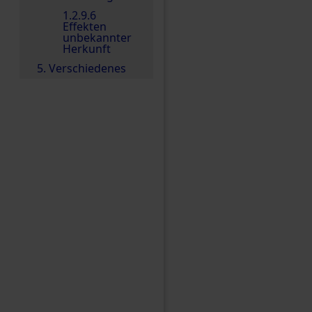
1.2.9.6
Effekten
unbekannter
Herkunft
5. Verschiedenes