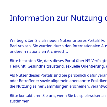
Information zur Nutzung d
Wir begrüßen Sie als neuen Nutzer unseres Portals! Fü
HOME
BESTANDSB
Bad Arolsen. Sie wurden durch den Internationalen Au
anderem nationalen Archivrecht.
BESTÄNDE
0014 (129
Bitte beachten Sie, dass dieses Portal über NS-Verfolgt
Herkunft, Gesundheitszustand, sexuelle Orientierung, 
1.
Inhaftierungsdoku
Als Nutzer dieses Portals sind Sie persönlich dafür ver
mente
oder Betroffener sowie allgemein anerkannte Praktiken
1.2.9 Beim ITS
die Nutzung seiner Sammlungen erscheinen, verantwo
verwahrte
Effekten
Bitte
kontaktieren
Sie uns, wenn Sie beispielsweiser a
1.2.9.1
zustimmen.
Effekten aus