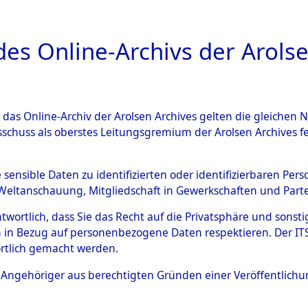
a
A
es Online-Archivs der Arolse
DIGITAL COLLEC
r das Online-Archiv der Arolsen Archives gelten die gleiche
ESCHREIBUNG
ARCHIVALE
ÜBERSICHT
BILD
sschuss als oberstes Leitungsgremium der Arolsen Archives 
804426)
e sensible Daten zu identifizierten oder identifizierbaren Pe
Weltanschauung, Mitgliedschaft in Gewerkschaften und Partei
antwortlich, dass Sie das Recht auf die Privatsphäre und sons
0133 (129804426)
 in Bezug auf personenbezogene Daten respektieren. Der ITS k
rtlich gemacht werden.
Person
SOLONGEW,
ls Angehöriger aus berechtigten Gründen einer Veröffentlic