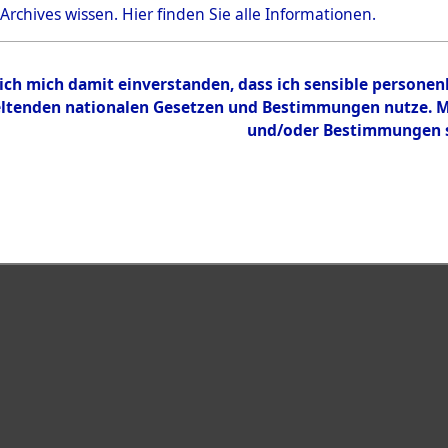
 Archives wissen.
Hier
finden Sie alle Informationen.
 ich mich damit einverstanden, dass ich sensible persone
tenden nationalen Gesetzen und Bestimmungen nutze. Mir
und/oder Bestimmungen st
eiben →
0133 (129804426)