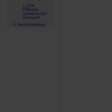
1.2.9.6
Effekten
unbekannter
Herkunft
5. Verschiedenes