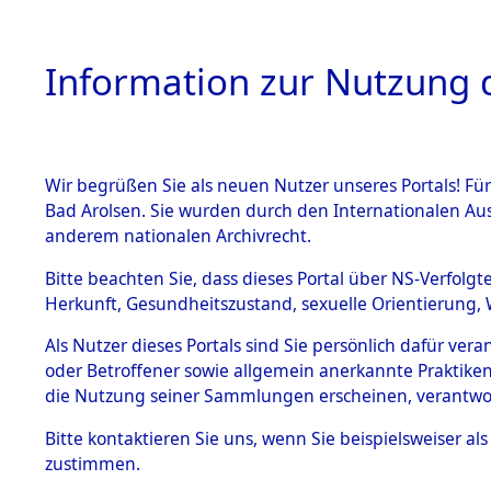
Information zur Nutzung d
Wir begrüßen Sie als neuen Nutzer unseres Portals! Fü
HOME
BESTANDSB
Bad Arolsen. Sie wurden durch den Internationalen Au
anderem nationalen Archivrecht.
BESTÄNDE
0133 (129
Bitte beachten Sie, dass dieses Portal über NS-Verfolgt
Herkunft, Gesundheitszustand, sexuelle Orientierung, 
1.
Inhaftierungsdoku
Als Nutzer dieses Portals sind Sie persönlich dafür ver
mente
oder Betroffener sowie allgemein anerkannte Praktiken
1.2.9 Beim ITS
die Nutzung seiner Sammlungen erscheinen, verantwo
verwahrte
Effekten
Bitte
kontaktieren
Sie uns, wenn Sie beispielsweiser a
1.2.9.1
zustimmen.
Effekten aus