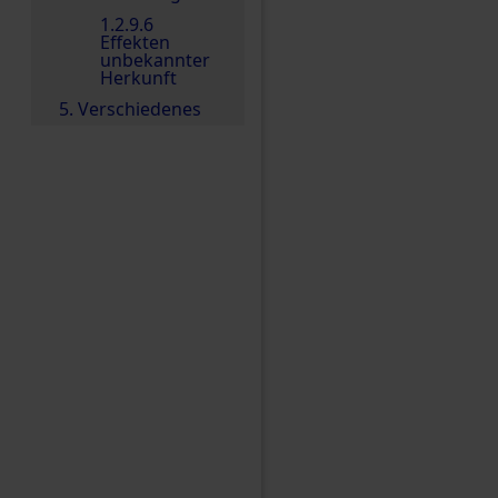
1.2.9.6
Effekten
unbekannter
Herkunft
5. Verschiedenes