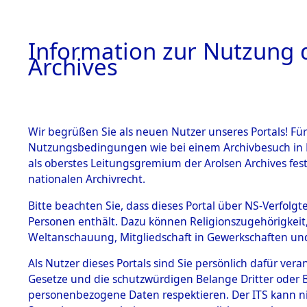
Information zur Nutzung d
Archives
HOME
BESTANDSBESCHREIBUNG
ARCHIVAL
Wir begrüßen Sie als neuen Nutzer unseres Portals! Für
Nutzungsbedingungen wie bei einem Archivbesuch in B
als oberstes Leitungsgremium der Arolsen Archives f
BESTÄNDE
0169 (129
nationalen Archivrecht.
1.
Bitte beachten Sie, dass dieses Portal über NS-Verfolgte
Inhaftierungsdoku
Personen enthält. Dazu können Religionszugehörigkeit,
mente
Weltanschauung, Mitgliedschaft in Gewerkschaften und 
1.2.9 Beim ITS
verwahrte
Als Nutzer dieses Portals sind Sie persönlich dafür vera
Effekten
Gesetze und die schutzwürdigen Belange Dritter oder B
1.2.9.1
personenbezogene Daten respektieren. Der ITS kann nic
Effekten aus