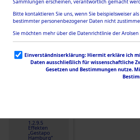
dem KZ
Sammlungen erscheinen, verantwortlich gemacht wer
Dachau
Bitte
kontaktieren
Sie uns, wenn Sie beispielsweiser al
1.2.9.2
Effekten aus
bestimmter personenbezogener Daten nicht zustimme
dem KZ
Dachau,
Sie möchten mehr über die Datenrichtlinie der Arolsen
Bayerisches
Einen Kommentar schr
Landesentsch
ädigungsamt
1.2.9.3
Einverständniserklärung: Hiermit erkläre ich 
Effekten aus
Daten ausschließlich für wissenschaftliche
dem KZ
Neuengamm
Gesetzen und Bestimmungen nutze. Mir
e
Bestim
Dokument
e
1.2.9.4
Effekten nicht
identifizierter
Eigentümer
1.2.9.5
Effekten
„Gestapo
Hamburg“