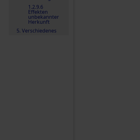
1.2.9.6
Effekten
unbekannter
Herkunft
5. Verschiedenes