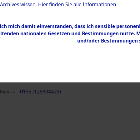
 Archives wissen.
Hier
finden Sie alle Informationen.
 ich mich damit einverstanden, dass ich sensible persone
tenden nationalen Gesetzen und Bestimmungen nutze. Mir
und/oder Bestimmungen st
eiben →
0135 (129804428)