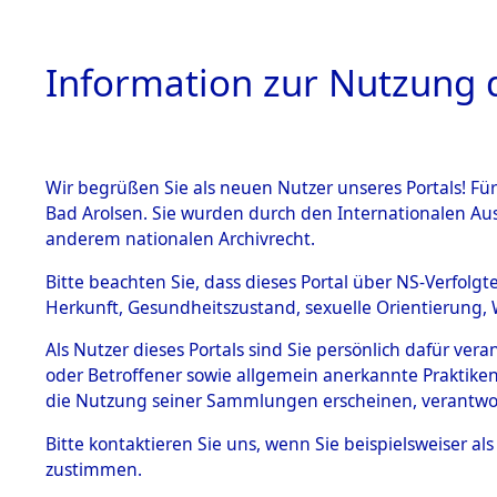
Information zur Nutzung d
Wir begrüßen Sie als neuen Nutzer unseres Portals! Fü
HOME
BESTANDSB
Bad Arolsen. Sie wurden durch den Internationalen Au
anderem nationalen Archivrecht.
BESTÄNDE
0135 (129
Bitte beachten Sie, dass dieses Portal über NS-Verfolgt
Herkunft, Gesundheitszustand, sexuelle Orientierung, 
1.
Inhaftierungsdoku
Als Nutzer dieses Portals sind Sie persönlich dafür ver
mente
oder Betroffener sowie allgemein anerkannte Praktiken
1.2.9 Beim ITS
die Nutzung seiner Sammlungen erscheinen, verantwo
verwahrte
Effekten
Bitte
kontaktieren
Sie uns, wenn Sie beispielsweiser a
1.2.9.1
zustimmen.
Effekten aus