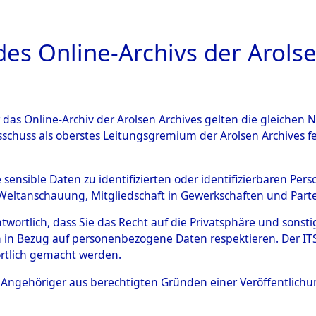
a
A
es Online-Archivs der Arolse
DIGITAL COLLEC
r das Online-Archiv der Arolsen Archives gelten die gleiche
ESCHREIBUNG
ARCHIVALE
ÜBERSICHT
BILD
sschuss als oberstes Leitungsgremium der Arolsen Archives 
804428)
e sensible Daten zu identifizierten oder identifizierbaren Pe
Weltanschauung, Mitgliedschaft in Gewerkschaften und Partei
antwortlich, dass Sie das Recht auf die Privatsphäre und sons
0135 (129804428)
 in Bezug auf personenbezogene Daten respektieren. Der ITS k
rtlich gemacht werden.
Person
SOLONGEW,
ls Angehöriger aus berechtigten Gründen einer Veröffentlic