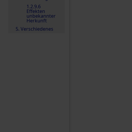
1.2.9.6
Effekten
unbekannter
Herkunft
5. Verschiedenes