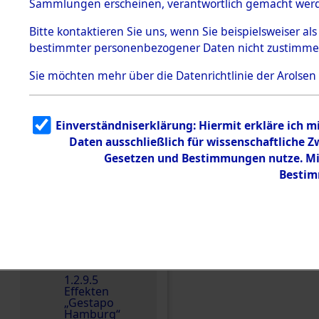
dem KZ
Sammlungen erscheinen, verantwortlich gemacht wer
Dachau
Bitte
kontaktieren
Sie uns, wenn Sie beispielsweiser al
1.2.9.2
Effekten aus
bestimmter personenbezogener Daten nicht zustimme
dem KZ
Dachau,
Sie möchten mehr über die Datenrichtlinie der Arolsen
Bayerisches
Landesentsch
ädigungsamt
1.2.9.3
Einverständniserklärung: Hiermit erkläre ich 
Effekten aus
Daten ausschließlich für wissenschaftliche
dem KZ
Neuengamm
Gesetzen und Bestimmungen nutze. Mir
e
Bestim
Dokument
e
1.2.9.4
Effekten nicht
Einen Kommentar schr
identifizierter
Eigentümer
1.2.9.5
Effekten
„Gestapo
Hamburg“