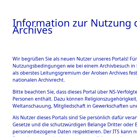
Information zur Nutzung d
Archives
HOME
BESTANDSBESCHREIBUNG
ARCHIVAL
Wir begrüßen Sie als neuen Nutzer unseres Portals! Für
Nutzungsbedingungen wie bei einem Archivbesuch in B
als oberstes Leitungsgremium der Arolsen Archives f
BESTÄNDE
0125 (129
nationalen Archivrecht.
1.
Bitte beachten Sie, dass dieses Portal über NS-Verfolgte
Inhaftierungsdoku
Personen enthält. Dazu können Religionszugehörigkeit,
mente
Weltanschauung, Mitgliedschaft in Gewerkschaften und 
1.2.9 Beim ITS
verwahrte
Als Nutzer dieses Portals sind Sie persönlich dafür vera
Effekten
Gesetze und die schutzwürdigen Belange Dritter oder B
1.2.9.1
personenbezogene Daten respektieren. Der ITS kann nic
Effekten aus