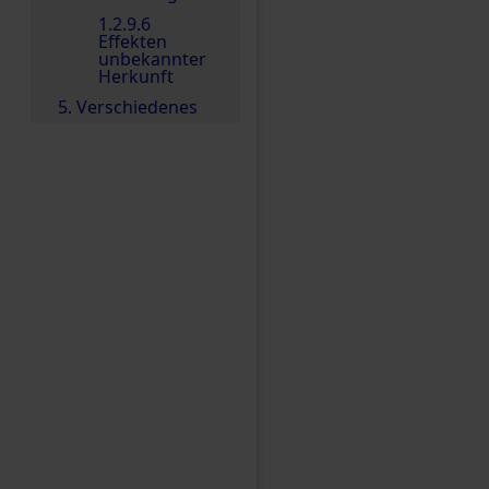
1.2.9.6
Effekten
unbekannter
Herkunft
5. Verschiedenes