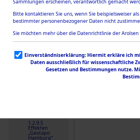
dem KZ
Sammlungen erscheinen, verantwortlich gemacht wer
Dachau
Bitte
kontaktieren
Sie uns, wenn Sie beispielsweiser al
1.2.9.2
Effekten aus
bestimmter personenbezogener Daten nicht zustimme
dem KZ
Dachau,
Sie möchten mehr über die Datenrichtlinie der Arolsen
Bayerisches
Landesentsch
ädigungsamt
1.2.9.3
Einverständniserklärung: Hiermit erkläre ich 
Effekten aus
Daten ausschließlich für wissenschaftliche
dem KZ
Neuengamm
Gesetzen und Bestimmungen nutze. Mir
e
Bestim
Dokument
e
Einen Kommentar schr
1.2.9.4
Effekten nicht
identifizierter
Eigentümer
1.2.9.5
Effekten
„Gestapo
Hamburg“