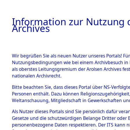
Information zur Nutzung d
Archives
HOME
BESTANDSBESCHREIBUNG
ARCHIVAL
Wir begrüßen Sie als neuen Nutzer unseres Portals! Für
Nutzungsbedingungen wie bei einem Archivbesuch in B
als oberstes Leitungsgremium der Arolsen Archives f
BESTÄNDE
0149 (129
nationalen Archivrecht.
1.
Bitte beachten Sie, dass dieses Portal über NS-Verfolgte
Inhaftierungsdoku
Personen enthält. Dazu können Religionszugehörigkeit,
mente
Weltanschauung, Mitgliedschaft in Gewerkschaften und 
1.2.9 Beim ITS
verwahrte
Als Nutzer dieses Portals sind Sie persönlich dafür vera
Effekten
Gesetze und die schutzwürdigen Belange Dritter oder B
1.2.9.1
personenbezogene Daten respektieren. Der ITS kann nic
Effekten aus