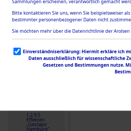
dem KZ
Sammlungen erscheinen, verantwortlich gemacht wer
Dachau
Bitte
kontaktieren
Sie uns, wenn Sie beispielsweiser al
1.2.9.2
Effekten aus
bestimmter personenbezogener Daten nicht zustimme
dem KZ
Dachau,
Sie möchten mehr über die Datenrichtlinie der Arolsen
Bayerisches
Landesentsch
Einen Kommentar schr
ädigungsamt
1.2.9.3
Einverständniserklärung: Hiermit erkläre ich 
Effekten aus
Daten ausschließlich für wissenschaftliche
dem KZ
Neuengamm
Gesetzen und Bestimmungen nutze. Mir
e
Bestim
Dokument
e
1.2.9.4
Effekten nicht
identifizierter
Eigentümer
1.2.9.5
Effekten
„Gestapo
Hamburg“