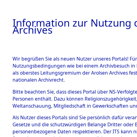
Information zur Nutzung d
Archives
HOME
BESTANDSBESCHREIBUNG
ARCHIVAL
Wir begrüßen Sie als neuen Nutzer unseres Portals! Für
Nutzungsbedingungen wie bei einem Archivbesuch in B
als oberstes Leitungsgremium der Arolsen Archives f
BESTÄNDE
0006 (139
nationalen Archivrecht.
1.
Bitte beachten Sie, dass dieses Portal über NS-Verfolgte
Inhaftierungsdoku
Personen enthält. Dazu können Religionszugehörigkeit,
mente
Weltanschauung, Mitgliedschaft in Gewerkschaften und 
1.2.9 Beim ITS
verwahrte
Als Nutzer dieses Portals sind Sie persönlich dafür vera
Effekten
Gesetze und die schutzwürdigen Belange Dritter oder B
1.2.9.1
personenbezogene Daten respektieren. Der ITS kann nic
Effekten aus