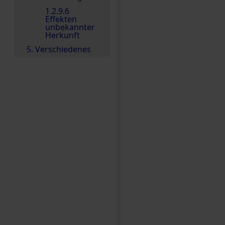
1.2.9.6
Effekten
unbekannter
Herkunft
5. Verschiedenes