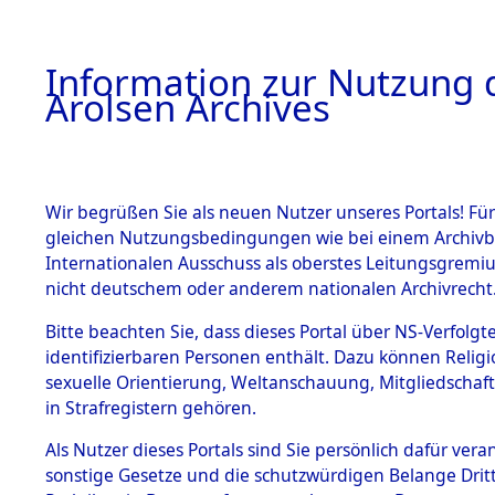
a
A
Information zur Nutzung d
Arolsen Archives
HOME
BESTANDSBESCHREIBUNG
PERSONEN
Wir begrüßen Sie als neuen Nutzer unseres Portals! Für
gleichen Nutzungsbedingungen wie bei einem Archivbe
Internationalen Ausschuss als oberstes Leitungsgremi
BESTÄNDE
3
Akten
fü
nicht deutschem oder anderem nationalen Archivrecht
ABRAHAM,
1.
Bitte beachten Sie, dass dieses Portal über NS-Verfolgte
Inhaftierungsdoku
identifizierbaren Personen enthält. Dazu können Relig
mente
sexuelle Orientierung, Weltanschauung, Mitgliedschaf
1.2.9 Beim ITS
ABRAHAM, ILONA
in Strafregistern gehören.
verwahrte
Effekten
geb. 29. Juli 1920
Als Nutzer dieses Portals sind Sie persönlich dafür vera
1.2.9.1
sonstige Gesetze und die schutzwürdigen Belange Drit
Effekten aus
Land