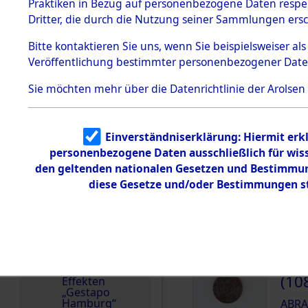
dem KZ
Praktiken in Bezug auf personenbezogene Daten respekt
Dachau
Ungarn
Dritter, die durch die Nutzung seiner Sammlungen ers
1.2.9.2
Effekten aus
Bitte
kontaktieren
Sie uns, wenn Sie beispielsweiser a
dem KZ
DOKUMENTE
Veröffentlichung bestimmter personenbezogener Date
Dachau,
Bayerisches
Landesentsch
Sie möchten mehr über die Datenrichtlinie der Arolsen
ädigungsamt
000
1.2.9.3
(10
Effekten aus
Einverständniserklärung: Hiermit erkl
dem KZ
ABRA
Neuengamm
personenbezogene Daten ausschließlich für wis
e
den geltenden nationalen Gesetzen und Bestimmung
000
diese Gesetze und/oder Bestimmungen st
Dokument
(10
e
1.2.9.4
ABRA
Effekten nicht
identifizierter
Eigentümer
000
1.2.9.5
(10
Effekten
„Gestapo
Hamburg“
ABRA