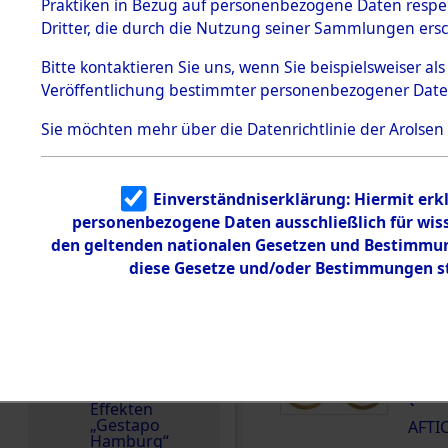
dem KZ
Praktiken in Bezug auf personenbezogene Daten respekt
Dachau
Kroatien
Dritter, die durch die Nutzung seiner Sammlungen ers
1.2.9.2
Effekten aus
Bitte
kontaktieren
Sie uns, wenn Sie beispielsweiser a
dem KZ
DOKUMENTE
Veröffentlichung bestimmter personenbezogener Date
Dachau,
Bayerisches
Landesentsch
Sie möchten mehr über die Datenrichtlinie der Arolsen
ädigungsamt
000
1.2.9.3
(10
Effekten aus
Einverständniserklärung: Hiermit erkl
dem KZ
AFTI
Neuengamm
personenbezogene Daten ausschließlich für wis
e
den geltenden nationalen Gesetzen und Bestimmung
000
diese Gesetze und/oder Bestimmungen st
Dokument
(10
e
1.2.9.4
AFTI
Effekten nicht
identifizierter
000
Eigentümer
(10
1.2.9.5
Effekten
„Gestapo
AFTI
Hamburg“