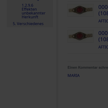
1.2.9.6
000
Effekten
(10
unbekannter
Herkunft
AFTI
5. Verschiedenes
000
(10
AFTI
Einen Kommentar schr
MARIA