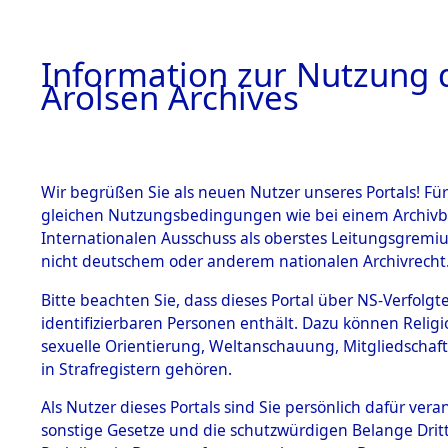
a
A
Information zur Nutzung d
Arolsen Archives
HOME
BESTANDSBESCHREIBUNG
PERSONEN
Wir begrüßen Sie als neuen Nutzer unseres Portals! Für
gleichen Nutzungsbedingungen wie bei einem Archivbe
Internationalen Ausschuss als oberstes Leitungsgremi
BESTÄNDE
5
Akten
fü
nicht deutschem oder anderem nationalen Archivrecht
MARIA
1.
Bitte beachten Sie, dass dieses Portal über NS-Verfolgte
Inhaftierungsdoku
identifizierbaren Personen enthält. Dazu können Relig
mente
sexuelle Orientierung, Weltanschauung, Mitgliedschaf
1.2.9 Beim ITS
AFTIC, MARIA
in Strafregistern gehören.
verwahrte
Effekten
geb. 5. Mai 1927
Als Nutzer dieses Portals sind Sie persönlich dafür vera
1.2.9.1
sonstige Gesetze und die schutzwürdigen Belange Drit
Effekten aus
Land