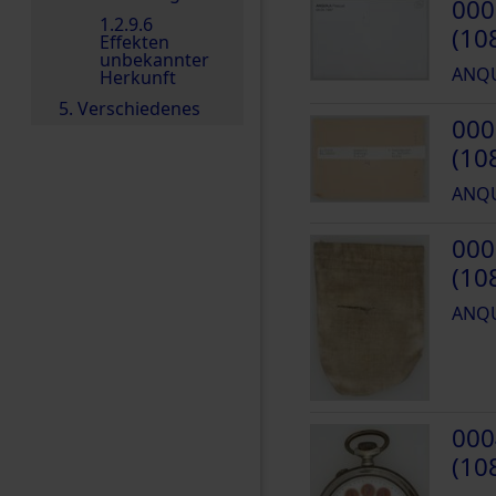
000
1.2.9.6
(10
Effekten
unbekannter
ANQU
Herkunft
5. Verschiedenes
000
(10
ANQU
000
(10
ANQU
000
(10