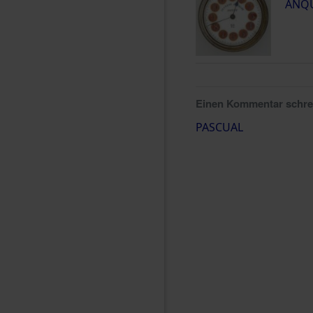
ANQU
Einen Kommentar schr
PASCUAL