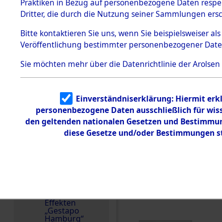
dem KZ
Praktiken in Bezug auf personenbezogene Daten respekt
Dachau
Spanien
Dritter, die durch die Nutzung seiner Sammlungen ers
1.2.9.2
Weitere Angaben
Effekten aus
Bitte
kontaktieren
Sie uns, wenn Sie beispielsweiser a
Die Personalien des 
dem KZ
Veröffentlichung bestimmter personenbezogener Date
Dachau,
wurden nach der ursp
Bayerisches
Inventarisierung und 
Landesentsch
Sie möchten mehr über die Datenrichtlinie der Arolsen
ädigungsamt
Nachforschungen ermit
1.2.9.3
Die Effekten wurden a
Effekten aus
andere Berechtigte) 
Einverständniserklärung: Hiermit erkl
dem KZ
Neuengamm
personenbezogene Daten ausschließlich für wis
Namensvarianten
e
den geltenden nationalen Gesetzen und Bestimmung
FRANCISCO ; ANGUILA
diese Gesetze und/oder Bestimmungen st
Dokument
e
Häftlingsnummer
1.2.9.4
30663
Effekten nicht
identifizierter
Eigentümer
1.2.9.5
DOKUMENTE
Effekten
„Gestapo
Hamburg“