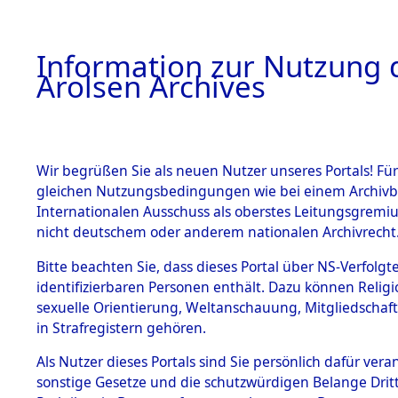
a
A
Information zur Nutzung d
Arolsen Archives
HOME
BESTANDSBESCHREIBUNG
PERSONEN
Wir begrüßen Sie als neuen Nutzer unseres Portals! Für
gleichen Nutzungsbedingungen wie bei einem Archivbe
Internationalen Ausschuss als oberstes Leitungsgremi
BESTÄNDE
4
Akten
fü
nicht deutschem oder anderem nationalen Archivrecht
ANQUILA,
1.
Bitte beachten Sie, dass dieses Portal über NS-Verfolgte
Inhaftierungsdoku
identifizierbaren Personen enthält. Dazu können Relig
mente
sexuelle Orientierung, Weltanschauung, Mitgliedschaf
1.2.9 Beim ITS
ANQUILA, PASCU
in Strafregistern gehören.
verwahrte
Effekten
geb. 9. April 1887
Als Nutzer dieses Portals sind Sie persönlich dafür vera
1.2.9.1
sonstige Gesetze und die schutzwürdigen Belange Drit
Effekten aus
Land