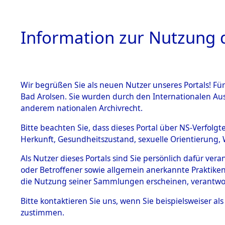
Information zur Nutzung d
Wir begrüßen Sie als neuen Nutzer unseres Portals! Fü
HOME
BESTANDSB
Bad Arolsen. Sie wurden durch den Internationalen Au
anderem nationalen Archivrecht.
BESTÄNDE
3
Akten
fü
Bitte beachten Sie, dass dieses Portal über NS-Verfolgt
Herkunft, Gesundheitszustand, sexuelle Orientierung, 
1.
Inhaftierungsdoku
Als Nutzer dieses Portals sind Sie persönlich dafür ver
BAAN, DIRK
mente
oder Betroffener sowie allgemein anerkannte Praktiken
geb. 2. Februar 1911
1.2.9 Beim ITS
die Nutzung seiner Sammlungen erscheinen, verantwo
verwahrte
Effekten
Land
Bitte
kontaktieren
Sie uns, wenn Sie beispielsweiser a
1.2.9.1
zustimmen.
Weitere Angaben
Effekten aus