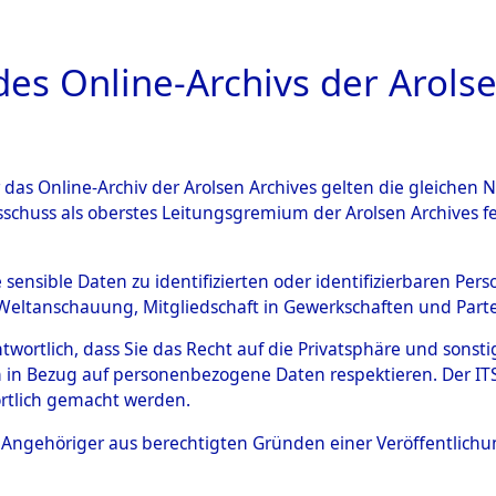
a
A
es Online-Archivs der Arolse
DIGITAL COLLEC
r das Online-Archiv der Arolsen Archives gelten die gleiche
ESCHREIBUNG
PERSONENINDEX
PERSON
sschuss als oberstes Leitungsgremium der Arolsen Archives 
r
BAAN, DIRK
e sensible Daten zu identifizierten oder identifizierbaren Pe
Weltanschauung, Mitgliedschaft in Gewerkschaften und Partei
antwortlich, dass Sie das Recht auf die Privatsphäre und sons
 in Bezug auf personenbezogene Daten respektieren. Der ITS k
rtlich gemacht werden.
Niederlande
ls Angehöriger aus berechtigten Gründen einer Veröffentlic
8.11.2016: Die Effekten wurden an die F