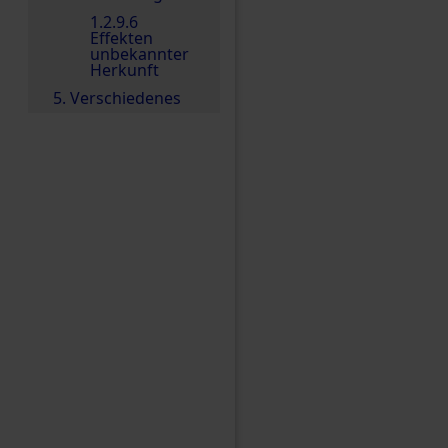
1.2.9.6
Effekten
unbekannter
Herkunft
5. Verschiedenes