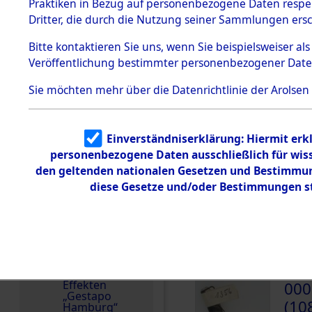
dem KZ
Praktiken in Bezug auf personenbezogene Daten respekt
wurden nach der ursp
Dachau
Dritter, die durch die Nutzung seiner Sammlungen ers
Inventarisierung und 
1.2.9.2
Effekten aus
Nachforschungen ermi
Bitte
kontaktieren
Sie uns, wenn Sie beispielsweiser a
dem KZ
Veröffentlichung bestimmter personenbezogener Date
Dachau,
Bayerisches
Landesentsch
Sie möchten mehr über die Datenrichtlinie der Arolsen
DOKUMENTE
ädigungsamt
1.2.9.3
Effekten aus
000
Einverständniserklärung: Hiermit erkl
dem KZ
Neuengamm
(10
personenbezogene Daten ausschließlich für wis
e
den geltenden nationalen Gesetzen und Bestimmung
BARR
diese Gesetze und/oder Bestimmungen st
Dokument
e
000
1.2.9.4
(10
Effekten nicht
identifizierter
Eigentümer
BARR
1.2.9.5
Effekten
000
„Gestapo
(10
Hamburg“