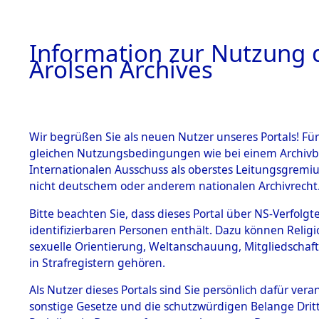
a
A
Information zur Nutzung d
Arolsen Archives
HOME
BESTANDSBESCHREIBUNG
PERSONEN
Wir begrüßen Sie als neuen Nutzer unseres Portals! Für
gleichen Nutzungsbedingungen wie bei einem Archivbe
Internationalen Ausschuss als oberstes Leitungsgremi
BESTÄNDE
3
Akten
fü
nicht deutschem oder anderem nationalen Archivrecht
WILHELM
1.
Bitte beachten Sie, dass dieses Portal über NS-Verfolgte
Inhaftierungsdoku
identifizierbaren Personen enthält. Dazu können Relig
mente
sexuelle Orientierung, Weltanschauung, Mitgliedschaf
1.2.9 Beim ITS
BARRE, WILHELM
in Strafregistern gehören.
verwahrte
Effekten
Als Nutzer dieses Portals sind Sie persönlich dafür vera
Weitere Angaben
1.2.9.1
sonstige Gesetze und die schutzwürdigen Belange Drit
Effekten aus
Die Personalien des 