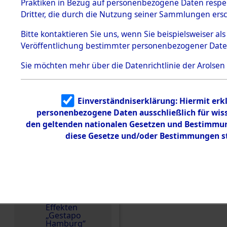
dem KZ
Praktiken in Bezug auf personenbezogene Daten respekt
Weitere Angaben
Dachau
Dritter, die durch die Nutzung seiner Sammlungen ers
Die Personalien des 
1.2.9.2
wurden nach der ursp
Effekten aus
Bitte
kontaktieren
Sie uns, wenn Sie beispielsweiser a
dem KZ
Inventarisierung und 
Veröffentlichung bestimmter personenbezogener Date
Dachau,
Nachforschungen ermitt
Bayerisches
Landesentsch
Effekten wurden an di
Sie möchten mehr über die Datenrichtlinie der Arolsen
ädigungsamt
andere Berechtigte) 
1.2.9.3
Wunsch der Familie w
Effekten aus
Einverständniserklärung: Hiermit erkl
Abbildungen der Effek
dem KZ
Neuengamm
personenbezogene Daten ausschließlich für wis
e
Häftlingsnummer
den geltenden nationalen Gesetzen und Bestimmung
17551
diese Gesetze und/oder Bestimmungen st
Dokument
e
1.2.9.4
Effekten nicht
Einen Kommentar schr
identifizierter
Eigentümer
WERNER
1.2.9.5
Effekten
„Gestapo
Hamburg“