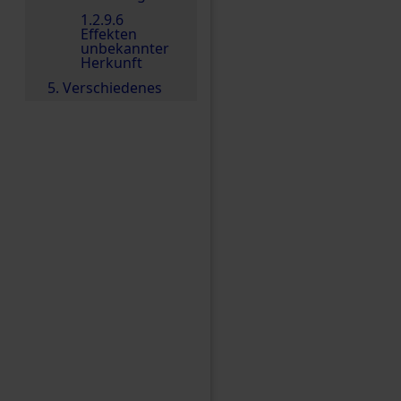
1.2.9.6
Effekten
unbekannter
Herkunft
5. Verschiedenes