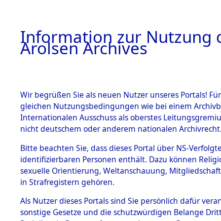
a
A
Information zur Nutzung d
Arolsen Archives
HOME
BESTANDSBESCHREIBUNG
PERSONEN
Wir begrüßen Sie als neuen Nutzer unseres Portals! Für
gleichen Nutzungsbedingungen wie bei einem Archivbe
Internationalen Ausschuss als oberstes Leitungsgremi
BESTÄNDE
BECKER, 
nicht deutschem oder anderem nationalen Archivrecht
1.
Bitte beachten Sie, dass dieses Portal über NS-Verfolgte
Inhaftierungsdoku
BECKER, WERNER
identifizierbaren Personen enthält. Dazu können Relig
mente
sexuelle Orientierung, Weltanschauung, Mitgliedschaf
geb. 27. Februar 1904
1.2.9 Beim ITS
in Strafregistern gehören.
verwahrte
Effekten
Land
Als Nutzer dieses Portals sind Sie persönlich dafür vera
1.2.9.1
Deutschland
sonstige Gesetze und die schutzwürdigen Belange Drit
Effekten aus