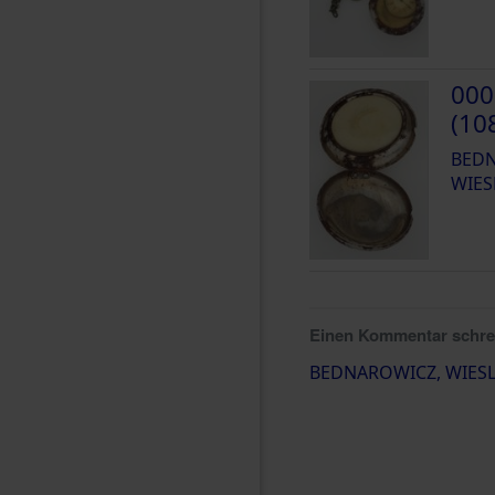
000
(10
BEDN
WIES
Einen Kommentar schr
BEDNAROWICZ, WIES