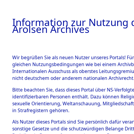
a
A
Information zur Nutzung d
Arolsen Archives
HOME
BESTANDSBESCHREIBUNG
PERSONEN
Wir begrüßen Sie als neuen Nutzer unseres Portals! Für
gleichen Nutzungsbedingungen wie bei einem Archivbe
Internationalen Ausschuss als oberstes Leitungsgremi
BESTÄNDE
5
Akten
fü
nicht deutschem oder anderem nationalen Archivrecht
BEDNAROW
1.
Bitte beachten Sie, dass dieses Portal über NS-Verfolgte
Inhaftierungsdoku
identifizierbaren Personen enthält. Dazu können Relig
mente
WIESLAW
sexuelle Orientierung, Weltanschauung, Mitgliedschaf
1.2.9 Beim ITS
in Strafregistern gehören.
verwahrte
Effekten
Als Nutzer dieses Portals sind Sie persönlich dafür vera
BEDNAROWICZ, 
1.2.9.1
sonstige Gesetze und die schutzwürdigen Belange Drit
Effekten aus
geb. 23. April 1923