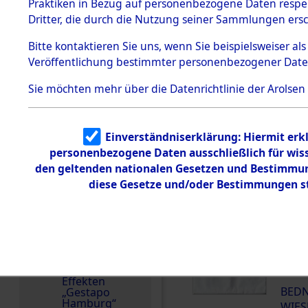
dem KZ
Praktiken in Bezug auf personenbezogene Daten respekt
Dachau
Dritter, die durch die Nutzung seiner Sammlungen ers
Land
1.2.9.2
Effekten aus
Polen
Bitte
kontaktieren
Sie uns, wenn Sie beispielsweiser a
dem KZ
Veröffentlichung bestimmter personenbezogener Date
Dachau,
Weitere Angaben
Bayerisches
28.9.2018: Die Effekt
Landesentsch
Sie möchten mehr über die Datenrichtlinie der Arolsen
ädigungsamt
Familien (oder andere
1.2.9.3
zurückgegeben.
Effekten aus
Einverständniserklärung: Hiermit erkl
dem KZ
Häftlingsnummer
Neuengamm
personenbezogene Daten ausschließlich für wis
42314
e
den geltenden nationalen Gesetzen und Bestimmung
diese Gesetze und/oder Bestimmungen st
Dokument
e
DOKUMENTE
1.2.9.4
Effekten nicht
identifizierter
000
Eigentümer
(10
1.2.9.5
Effekten
BEDN
„Gestapo
Hamburg“
WIES