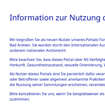
Information zur Nutzung d
Wir begrüßen Sie als neuen Nutzer unseres Portals! Fü
HOME
BESTANDSB
Bad Arolsen. Sie wurden durch den Internationalen Au
anderem nationalen Archivrecht.
BESTÄNDE
6
Akten
fü
Bitte beachten Sie, dass dieses Portal über NS-Verfolgt
Herkunft, Gesundheitszustand, sexuelle Orientierung, 
1.
Inhaftierungsdoku
Als Nutzer dieses Portals sind Sie persönlich dafür ver
BLANKENSTEIN, 
mente
oder Betroffener sowie allgemein anerkannte Praktiken
geb. 8. Februar 1920
1.2.9 Beim ITS
die Nutzung seiner Sammlungen erscheinen, verantwo
verwahrte
Effekten
Land
Bitte
kontaktieren
Sie uns, wenn Sie beispielsweiser a
1.2.9.1
zustimmen.
Namensvarianten
Effekten aus