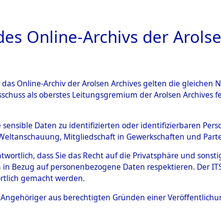
a
A
es Online-Archivs der Arolse
DIGITAL COLLEC
r das Online-Archiv der Arolsen Archives gelten die gleiche
ESCHREIBUNG
PERSONENINDEX
PERSON
sschuss als oberstes Leitungsgremium der Arolsen Archives 
r
BLANKENSTEIN, HANS
e sensible Daten zu identifizierten oder identifizierbaren Pe
Weltanschauung, Mitgliedschaft in Gewerkschaften und Partei
antwortlich, dass Sie das Recht auf die Privatsphäre und sons
HANS
 in Bezug auf personenbezogene Daten respektieren. Der ITS k
rtlich gemacht werden.
Deutschland
ls Angehöriger aus berechtigten Gründen einer Veröffentlic
JÜRGEN