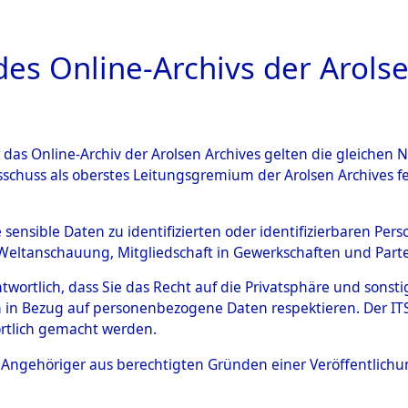
a
A
es Online-Archivs der Arolse
DIGITAL COLLEC
r das Online-Archiv der Arolsen Archives gelten die gleiche
ESCHREIBUNG
PERSONENINDEX
PERSON
sschuss als oberstes Leitungsgremium der Arolsen Archives 
r
BOCK, HEINZ
e sensible Daten zu identifizierten oder identifizierbaren Pe
Weltanschauung, Mitgliedschaft in Gewerkschaften und Partei
antwortlich, dass Sie das Recht auf die Privatsphäre und sons
 in Bezug auf personenbezogene Daten respektieren. Der ITS k
25
rtlich gemacht werden.
Deutschland
ls Angehöriger aus berechtigten Gründen einer Veröffentlic
55702