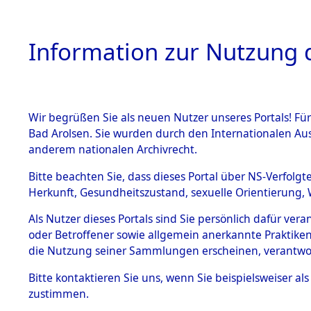
Information zur Nutzung d
Wir begrüßen Sie als neuen Nutzer unseres Portals! Fü
HOME
BESTANDSB
Bad Arolsen. Sie wurden durch den Internationalen Au
anderem nationalen Archivrecht.
BESTÄNDE
5
Akten
fü
Bitte beachten Sie, dass dieses Portal über NS-Verfolgt
Herkunft, Gesundheitszustand, sexuelle Orientierung, 
1.
Inhaftierungsdoku
Als Nutzer dieses Portals sind Sie persönlich dafür ver
BOCK, HEINZ
mente
oder Betroffener sowie allgemein anerkannte Praktiken
geb. 28. Dezember 19
1.2.9 Beim ITS
die Nutzung seiner Sammlungen erscheinen, verantwo
verwahrte
Effekten
Land
Bitte
kontaktieren
Sie uns, wenn Sie beispielsweiser a
1.2.9.1
zustimmen.
Häftlingsnummer
Effekten aus