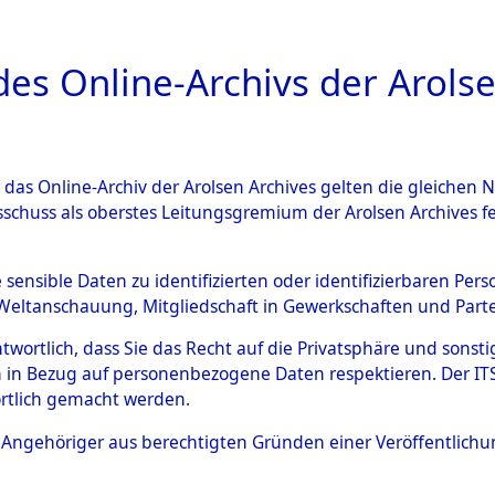
a
A
es Online-Archivs der Arolse
DIGITAL COLLEC
r das Online-Archiv der Arolsen Archives gelten die gleiche
ESCHREIBUNG
PERSONENINDEX
PERSON
sschuss als oberstes Leitungsgremium der Arolsen Archives 
r
BOLANDS, ADOLF
e sensible Daten zu identifizierten oder identifizierbaren Pe
Weltanschauung, Mitgliedschaft in Gewerkschaften und Partei
antwortlich, dass Sie das Recht auf die Privatsphäre und sons
 in Bezug auf personenbezogene Daten respektieren. Der ITS k
6
rtlich gemacht werden.
Polen
ls Angehöriger aus berechtigten Gründen einer Veröffentlic
26506