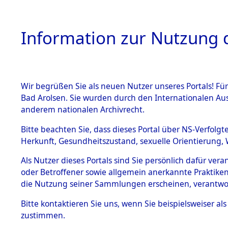
Information zur Nutzung d
Wir begrüßen Sie als neuen Nutzer unseres Portals! Fü
HOME
BESTANDSB
Bad Arolsen. Sie wurden durch den Internationalen Au
anderem nationalen Archivrecht.
BESTÄNDE
3
Akten
fü
Bitte beachten Sie, dass dieses Portal über NS-Verfolgt
Herkunft, Gesundheitszustand, sexuelle Orientierung, 
1.
Inhaftierungsdoku
Als Nutzer dieses Portals sind Sie persönlich dafür ver
BOLANDS, ADOLF
mente
oder Betroffener sowie allgemein anerkannte Praktiken
geb. 6. Dezember 191
1.2.9 Beim ITS
die Nutzung seiner Sammlungen erscheinen, verantwo
verwahrte
Effekten
Land
Bitte
kontaktieren
Sie uns, wenn Sie beispielsweiser a
1.2.9.1
zustimmen.
Häftlingsnummer
Effekten aus