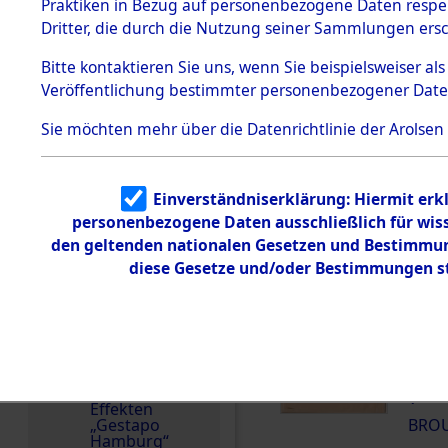
dem KZ
Praktiken in Bezug auf personenbezogene Daten respekt
Dachau
Weitere Angaben
Dritter, die durch die Nutzung seiner Sammlungen ers
1.2.9.2
Die Personalien des 
Effekten aus
Bitte
kontaktieren
Sie uns, wenn Sie beispielsweiser a
wurden nach der ursp
dem KZ
Veröffentlichung bestimmter personenbezogener Date
Dachau,
Inventarisierung und 
Bayerisches
Nachforschungen ermi
Landesentsch
Sie möchten mehr über die Datenrichtlinie der Arolsen
ädigungsamt
1.2.9.3
Effekten aus
DOKUMENTE
Einverständniserklärung: Hiermit erkl
dem KZ
Neuengamm
personenbezogene Daten ausschließlich für wis
e
den geltenden nationalen Gesetzen und Bestimmung
000
diese Gesetze und/oder Bestimmungen st
Dokument
(10
e
1.2.9.4
BROU
Effekten nicht
identifizierter
000
Eigentümer
(10
1.2.9.5
Effekten
„Gestapo
BROU
Hamburg“