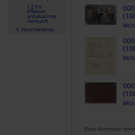
1.2.9.6
000
Effekten
(10
unbekannter
Herkunft
BROU
5. Verschiedenes
000
(10
BROU
000
(10
BROU
Einen Kommentar schr