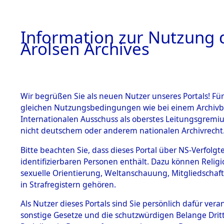
a
A
Information zur Nutzung d
Arolsen Archives
HOME
BESTANDSBESCHREIBUNG
PERSONEN
Wir begrüßen Sie als neuen Nutzer unseres Portals! Für
gleichen Nutzungsbedingungen wie bei einem Archivbe
Internationalen Ausschuss als oberstes Leitungsgremi
BESTÄNDE
5
Akten
fü
nicht deutschem oder anderem nationalen Archivrecht
BROUCKE, 
1.
Bitte beachten Sie, dass dieses Portal über NS-Verfolgte
Inhaftierungsdoku
identifizierbaren Personen enthält. Dazu können Relig
mente
sexuelle Orientierung, Weltanschauung, Mitgliedschaf
1.2.9 Beim ITS
BROUCKE, P.
in Strafregistern gehören.
verwahrte
Effekten
Als Nutzer dieses Portals sind Sie persönlich dafür vera
Land
1.2.9.1
sonstige Gesetze und die schutzwürdigen Belange Drit
Effekten aus
Niederlande