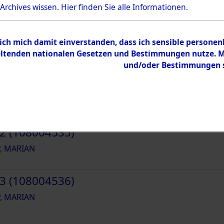
und Erschließung durch Nachforschungen
 Archives wissen.
Hier
finden Sie alle Informationen.
23014
 ich mich damit einverstanden, dass ich sensible persone
tenden nationalen Gesetzen und Bestimmungen nutze. Mir
und/oder Bestimmungen st
1 (108004534)
, MARIAN
2 (108004535)
, MARIAN
3 (108004536)
, MARIAN