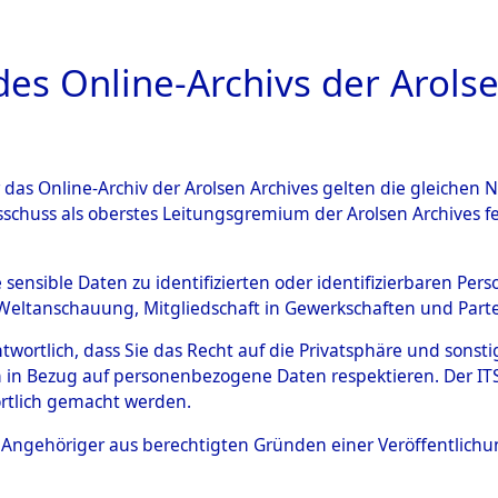
a
A
es Online-Archivs der Arolse
DIGITAL COLLEC
r das Online-Archiv der Arolsen Archives gelten die gleiche
ESCHREIBUNG
PERSONENINDEX
PERSON
sschuss als oberstes Leitungsgremium der Arolsen Archives 
r
CZOP, MARIAN
e sensible Daten zu identifizierten oder identifizierbaren Pe
Weltanschauung, Mitgliedschaft in Gewerkschaften und Partei
antwortlich, dass Sie das Recht auf die Privatsphäre und sons
 in Bezug auf personenbezogene Daten respektieren. Der ITS k
rtlich gemacht werden.
Russland
ls Angehöriger aus berechtigten Gründen einer Veröffentlic
Die Personalien des Effekteneigentümer