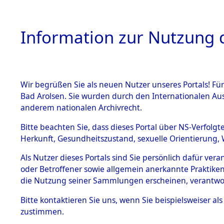
Information zur Nutzung d
Wir begrüßen Sie als neuen Nutzer unseres Portals! Fü
HOME
BESTANDSB
Bad Arolsen. Sie wurden durch den Internationalen Au
anderem nationalen Archivrecht.
BESTÄNDE
3
Akten
fü
Bitte beachten Sie, dass dieses Portal über NS-Verfolgt
Herkunft, Gesundheitszustand, sexuelle Orientierung, 
1.
Inhaftierungsdoku
Als Nutzer dieses Portals sind Sie persönlich dafür ver
CZOP, MARIAN
mente
oder Betroffener sowie allgemein anerkannte Praktiken
geb. 1. Oktober 1922
1.2.9 Beim ITS
die Nutzung seiner Sammlungen erscheinen, verantwo
verwahrte
Effekten
Land
Bitte
kontaktieren
Sie uns, wenn Sie beispielsweiser a
1.2.9.1
zustimmen.
Weitere Angaben
Effekten aus