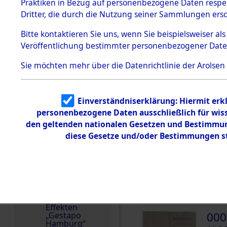
dem KZ
Praktiken in Bezug auf personenbezogene Daten respekt
Dachau
Ungarn
Dritter, die durch die Nutzung seiner Sammlungen ers
1.2.9.2
Häftlingsnummer
Effekten aus
Bitte
kontaktieren
Sie uns, wenn Sie beispielsweiser a
65197
dem KZ
Veröffentlichung bestimmter personenbezogener Date
Dachau,
Bayerisches
Landesentsch
Sie möchten mehr über die Datenrichtlinie der Arolsen
ädigungsamt
DOKUMENTE
1.2.9.3
Effekten aus
Einverständniserklärung: Hiermit erkl
dem KZ
000
Neuengamm
personenbezogene Daten ausschließlich für wis
(10
e
den geltenden nationalen Gesetzen und Bestimmung
diese Gesetze und/oder Bestimmungen st
DENT
Dokument
e
000
1.2.9.4
Effekten nicht
(10
identifizierter
Eigentümer
DENT
1.2.9.5
Effekten
000
„Gestapo
Hamburg“