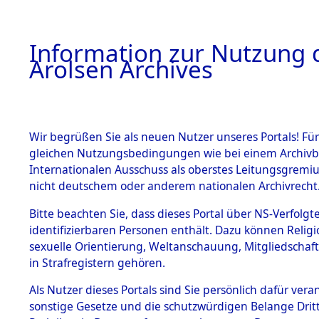
a
A
Information zur Nutzung d
Arolsen Archives
HOME
BESTANDSBESCHREIBUNG
PERSONEN
Wir begrüßen Sie als neuen Nutzer unseres Portals! Für
gleichen Nutzungsbedingungen wie bei einem Archivbe
Internationalen Ausschuss als oberstes Leitungsgremi
BESTÄNDE
3
Akten
fü
nicht deutschem oder anderem nationalen Archivrecht
DENTSCH,
1.
Bitte beachten Sie, dass dieses Portal über NS-Verfolgte
Inhaftierungsdoku
identifizierbaren Personen enthält. Dazu können Relig
mente
sexuelle Orientierung, Weltanschauung, Mitgliedschaf
1.2.9 Beim ITS
DENTSCH, MIHAL
in Strafregistern gehören.
verwahrte
Effekten
geb. 10. September 1
Als Nutzer dieses Portals sind Sie persönlich dafür vera
1.2.9.1
sonstige Gesetze und die schutzwürdigen Belange Drit
Effekten aus
Land