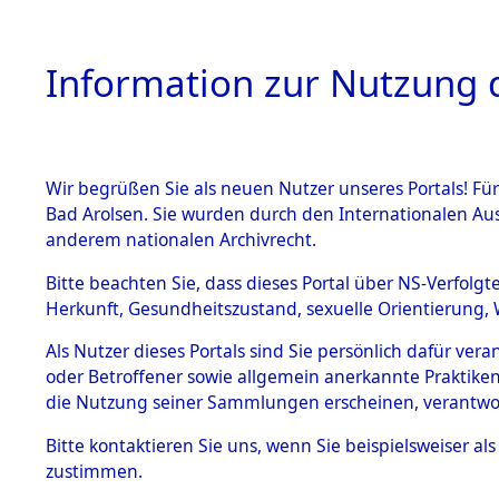
Information zur Nutzung d
Wir begrüßen Sie als neuen Nutzer unseres Portals! Fü
HOME
BESTANDSB
Bad Arolsen. Sie wurden durch den Internationalen Au
anderem nationalen Archivrecht.
BESTÄNDE
4
Akten
fü
Bitte beachten Sie, dass dieses Portal über NS-Verfolgt
Herkunft, Gesundheitszustand, sexuelle Orientierung, 
1.
Inhaftierungsdoku
Als Nutzer dieses Portals sind Sie persönlich dafür ver
DOBIJA, STANISL
mente
oder Betroffener sowie allgemein anerkannte Praktiken
geb. 12. August 1904
1.2.9 Beim ITS
die Nutzung seiner Sammlungen erscheinen, verantwo
verwahrte
Effekten
Weitere Angaben
Bitte
kontaktieren
Sie uns, wenn Sie beispielsweiser a
1.2.9.1
zustimmen.
Effekten aus