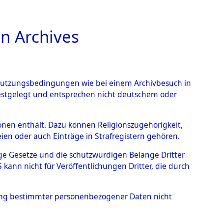
n Archives
TIONS ONLINE
n Nutzungsbedingungen wie bei einem Archivbesuch in
festgelegt und entsprechen nicht deutschem oder
rsonen enthält. Dazu können Religionszugehörigkeit,
en oder auch Einträge in Strafregistern gehören.
tige Gesetze und die schutzwürdigen Belange Dritter
ann nicht für Veröffentlichungen Dritter, die durch
s wurden nach der ursprünglichen Inventarisierung
hung bestimmter personenbezogener Daten nicht
 ermittelt.