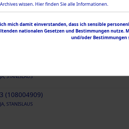
18490
 Archives wissen.
Hier
finden Sie alle Informationen.
 ich mich damit einverstanden, dass ich sensible persone
tenden nationalen Gesetzen und Bestimmungen nutze. Mir
und/oder Bestimmungen st
1 (108004907)
JA, STANISLAUS
2 (108004908)
JA, STANISLAUS
3 (108004909)
JA, STANISLAUS