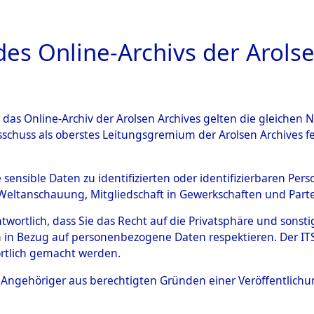
a
A
es Online-Archivs der Arolse
DIGITAL COLLEC
r das Online-Archiv der Arolsen Archives gelten die gleiche
ESCHREIBUNG
PERSONENINDEX
PERSON
sschuss als oberstes Leitungsgremium der Arolsen Archives 
r
DOBIJA, STANISLAUS
e sensible Daten zu identifizierten oder identifizierbaren Pe
Weltanschauung, Mitgliedschaft in Gewerkschaften und Partei
antwortlich, dass Sie das Recht auf die Privatsphäre und sons
AUS
 in Bezug auf personenbezogene Daten respektieren. Der ITS k
rtlich gemacht werden.
Die Personalien des Effekteneigentümer
ls Angehöriger aus berechtigten Gründen einer Veröffentlic
und Erschließung durch Nachforschungen