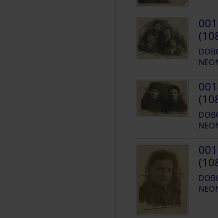
001
(10
DOBO
NEO
001
(10
DOBO
NEO
001
(10
DOBO
NEO