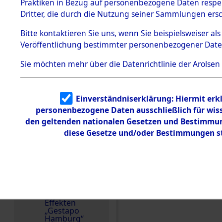
dem KZ
Praktiken in Bezug auf personenbezogene Daten respekt
Dachau
Dritter, die durch die Nutzung seiner Sammlungen ers
Land
1.2.9.2
Effekten aus
Russland
Bitte
kontaktieren
Sie uns, wenn Sie beispielsweiser a
dem KZ
Veröffentlichung bestimmter personenbezogener Date
Dachau,
Weitere Angaben
Bayerisches
Die Personalien des 
Landesentsch
Sie möchten mehr über die Datenrichtlinie der Arolsen
ädigungsamt
wurden nach der ursp
1.2.9.3
Inventarisierung und 
Effekten aus
Nachforschungen ermi
Einverständniserklärung: Hiermit erkl
dem KZ
Neuengamm
Brosche und Rosenkr
personenbezogene Daten ausschließlich für wis
e
Haus der Geschichte,
den geltenden nationalen Gesetzen und Bestimmung
diese Gesetze und/oder Bestimmungen st
Dokument
Namensvarianten
e
DOBOITSCHINA
1.2.9.4
Effekten nicht
Häftlingsnummer
identifizierter
Eigentümer
4829
1.2.9.5
Effekten
„Gestapo
DOKUMENTE
Hamburg“