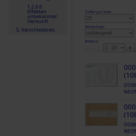
1.2.9.6
Effekten
Treffer pro Seite:
unbekannter
Herkunft
Reihenfolge:
5. Verschiedenes
Blättern:
000
(10
DOBO
NEO
000
(10
DOBO
NEO