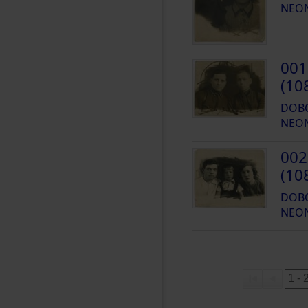
NEO
001
(10
DOBO
NEO
002
(10
DOBO
NEO