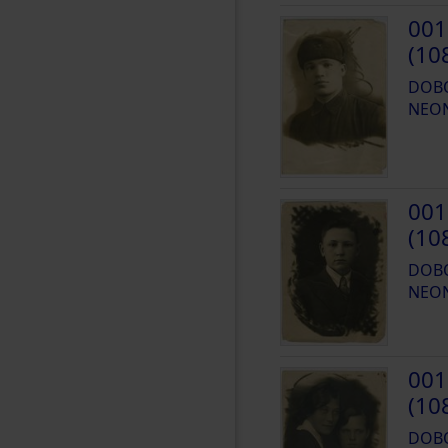
001
(10
DOBO
NEO
001
(10
DOBO
NEO
001
(10
DOBO