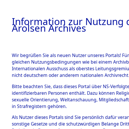
a
A
Information zur Nutzung d
Arolsen Archives
HOME
BESTANDSBESCHREIBUNG
PERSONEN
Wir begrüßen Sie als neuen Nutzer unseres Portals! Für
gleichen Nutzungsbedingungen wie bei einem Archivbe
Internationalen Ausschuss als oberstes Leitungsgremi
BESTÄNDE
27
Akten
f
nicht deutschem oder anderem nationalen Archivrecht
DOBOITSC
1.
Bitte beachten Sie, dass dieses Portal über NS-Verfolgte
Inhaftierungsdoku
identifizierbaren Personen enthält. Dazu können Relig
mente
NEONELLA
sexuelle Orientierung, Weltanschauung, Mitgliedschaf
1.2.9 Beim ITS
in Strafregistern gehören.
verwahrte
Effekten
Als Nutzer dieses Portals sind Sie persönlich dafür vera
DOBOITSCH, NEO
1.2.9.1
sonstige Gesetze und die schutzwürdigen Belange Drit
Effekten aus
geb. 11. Oktober 192