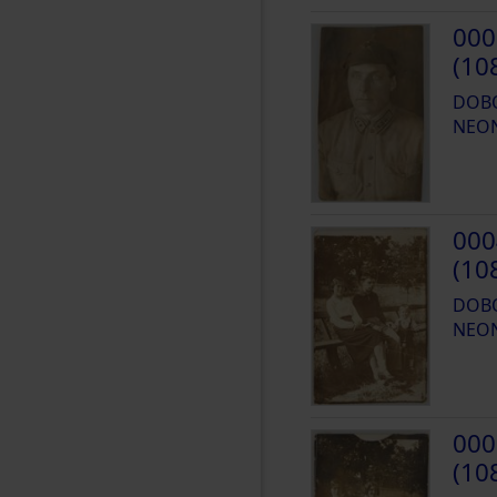
000
(10
DOBO
NEO
000
(10
DOBO
NEO
000
(10