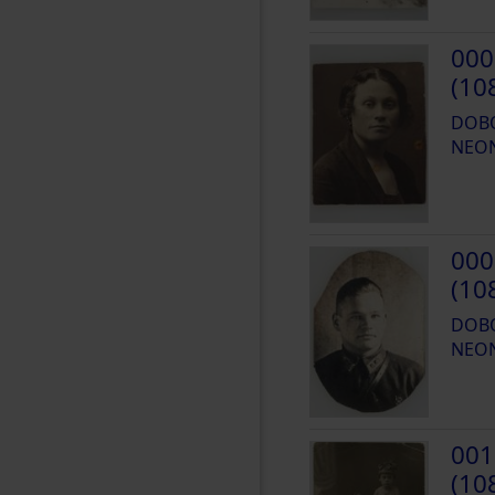
000
(10
DOBO
NEO
000
(10
DOBO
NEO
001
(10