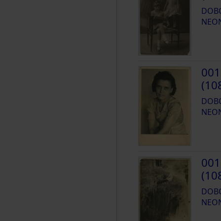
DOBO
NEO
001
(10
DOBO
NEO
001
(10
DOBO
NEO