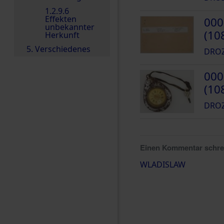
1.2.9.6
Effekten
000
unbekannter
(10
Herkunft
5. Verschiedenes
DROZ
000
(10
DROZ
Einen Kommentar schr
WLADISLAW