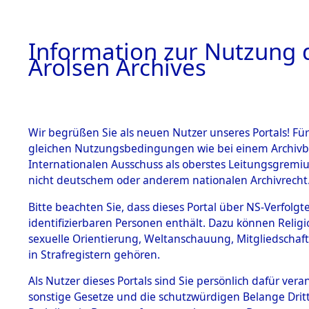
a
A
Information zur Nutzung d
Arolsen Archives
HOME
BESTANDSBESCHREIBUNG
PERSONEN
Wir begrüßen Sie als neuen Nutzer unseres Portals! Für
gleichen Nutzungsbedingungen wie bei einem Archivbe
Internationalen Ausschuss als oberstes Leitungsgremi
BESTÄNDE
3
Akten
fü
nicht deutschem oder anderem nationalen Archivrecht
WLADISL
1.
Bitte beachten Sie, dass dieses Portal über NS-Verfolgte
Inhaftierungsdoku
identifizierbaren Personen enthält. Dazu können Relig
mente
sexuelle Orientierung, Weltanschauung, Mitgliedschaf
1.2.9 Beim ITS
DROZD, WLADIS
in Strafregistern gehören.
verwahrte
Effekten
geb. 18. Mai 1926
Als Nutzer dieses Portals sind Sie persönlich dafür vera
1.2.9.1
sonstige Gesetze und die schutzwürdigen Belange Drit
Effekten aus
Land