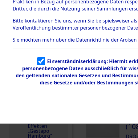
dem KZ
Praktiken in Bezug auf personenbezogene Daten respekt
Dachau
Polen
Dritter, die durch die Nutzung seiner Sammlungen ers
1.2.9.2
Weitere Angaben
Effekten aus
Bitte
kontaktieren
Sie uns, wenn Sie beispielsweiser a
23.5.2024: Die Effekt
dem KZ
Veröffentlichung bestimmter personenbezogener Date
Dachau,
Familien (oder andere
Bayerisches
zurückgegeben.
Landesentsch
Sie möchten mehr über die Datenrichtlinie der Arolsen
ädigungsamt
Namensvarianten
1.2.9.3
WLADYSLAW
Effekten aus
Einverständniserklärung: Hiermit erkl
dem KZ
Neuengamm
personenbezogene Daten ausschließlich für wis
Häftlingsnummer
e
den geltenden nationalen Gesetzen und Bestimmung
61812
diese Gesetze und/oder Bestimmungen st
Dokument
e
1.2.9.4
DOKUMENTE
Effekten nicht
identifizierter
Eigentümer
000
1.2.9.5
(10
Effekten
„Gestapo
Hamburg“
DROZ