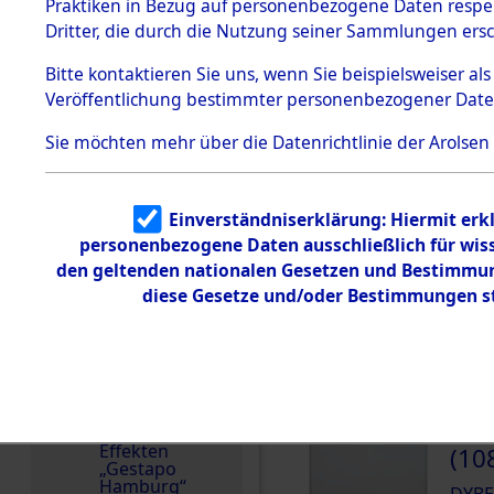
dem KZ
Praktiken in Bezug auf personenbezogene Daten respekt
Dachau
Dritter, die durch die Nutzung seiner Sammlungen ers
Land
1.2.9.2
Effekten aus
Polen
Bitte
kontaktieren
Sie uns, wenn Sie beispielsweiser a
dem KZ
Veröffentlichung bestimmter personenbezogener Date
Dachau,
Weitere Angaben
Bayerisches
Die Personalien des 
Landesentsch
Sie möchten mehr über die Datenrichtlinie der Arolsen
ädigungsamt
wurden nach der ursp
1.2.9.3
Inventarisierung und 
Effekten aus
Nachforschungen ermi
Einverständniserklärung: Hiermit erkl
dem KZ
Neuengamm
personenbezogene Daten ausschließlich für wis
Häftlingsnummer
e
den geltenden nationalen Gesetzen und Bestimmung
47838
diese Gesetze und/oder Bestimmungen st
Dokument
e
1.2.9.4
DOKUMENTE
Effekten nicht
identifizierter
Eigentümer
000
1.2.9.5
Effekten
(10
„Gestapo
Hamburg“
DYBE