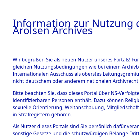
a
A
Information zur Nutzung d
Arolsen Archives
HOME
BESTANDSBESCHREIBUNG
PERSONEN
Wir begrüßen Sie als neuen Nutzer unseres Portals! Für
gleichen Nutzungsbedingungen wie bei einem Archivbe
Internationalen Ausschuss als oberstes Leitungsgremi
BESTÄNDE
3
Akten
fü
nicht deutschem oder anderem nationalen Archivrecht
DYBEZYNSK
1.
Bitte beachten Sie, dass dieses Portal über NS-Verfolgte
Inhaftierungsdoku
identifizierbaren Personen enthält. Dazu können Relig
mente
NIECZYEL
sexuelle Orientierung, Weltanschauung, Mitgliedschaf
1.2.9 Beim ITS
in Strafregistern gehören.
verwahrte
Effekten
Als Nutzer dieses Portals sind Sie persönlich dafür vera
DYBEZYNSKI, NI
1.2.9.1
sonstige Gesetze und die schutzwürdigen Belange Drit
Effekten aus
geb. 15. Januar 1898