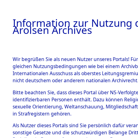
a
A
Information zur Nutzung d
Arolsen Archives
HOME
BESTANDSBESCHREIBUNG
PERSONEN
Wir begrüßen Sie als neuen Nutzer unseres Portals! Für
gleichen Nutzungsbedingungen wie bei einem Archivbe
Internationalen Ausschuss als oberstes Leitungsgremi
BESTÄNDE
3
Akten
fü
nicht deutschem oder anderem nationalen Archivrecht
HERMANN
1.
Bitte beachten Sie, dass dieses Portal über NS-Verfolgte
Inhaftierungsdoku
identifizierbaren Personen enthält. Dazu können Relig
mente
sexuelle Orientierung, Weltanschauung, Mitgliedschaf
1.2.9 Beim ITS
FEIX, HERMANN
in Strafregistern gehören.
verwahrte
Effekten
geb. 9. September 18
Als Nutzer dieses Portals sind Sie persönlich dafür vera
1.2.9.1
sonstige Gesetze und die schutzwürdigen Belange Drit
Effekten aus
Land