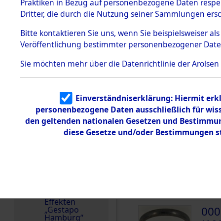
dem KZ
Praktiken in Bezug auf personenbezogene Daten respekt
Dachau
Deutschland
Dritter, die durch die Nutzung seiner Sammlungen ers
1.2.9.2
Häftlingsnummer
Effekten aus
Bitte
kontaktieren
Sie uns, wenn Sie beispielsweiser a
58146
dem KZ
Veröffentlichung bestimmter personenbezogener Date
Dachau,
Bayerisches
Landesentsch
Sie möchten mehr über die Datenrichtlinie der Arolsen
ädigungsamt
DOKUMENTE
1.2.9.3
Effekten aus
Einverständniserklärung: Hiermit erkl
dem KZ
000
Neuengamm
personenbezogene Daten ausschließlich für wis
(10
e
den geltenden nationalen Gesetzen und Bestimmung
diese Gesetze und/oder Bestimmungen st
FEIX
Dokument
e
000
1.2.9.4
Effekten nicht
(10
identifizierter
Eigentümer
FEIX
1.2.9.5
Effekten
000
„Gestapo
Hamburg“