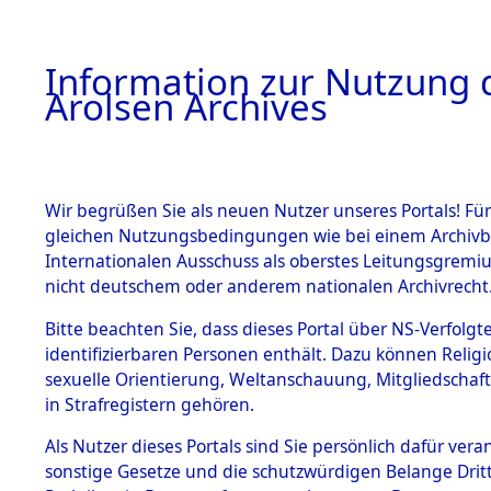
a
A
Information zur Nutzung d
Arolsen Archives
HOME
BESTANDSBESCHREIBUNG
PERSONEN
Wir begrüßen Sie als neuen Nutzer unseres Portals! Für
gleichen Nutzungsbedingungen wie bei einem Archivbe
Internationalen Ausschuss als oberstes Leitungsgremi
BESTÄNDE
3
Akten
fü
nicht deutschem oder anderem nationalen Archivrecht
ELIAS
1.
Bitte beachten Sie, dass dieses Portal über NS-Verfolgte
Inhaftierungsdoku
identifizierbaren Personen enthält. Dazu können Relig
mente
sexuelle Orientierung, Weltanschauung, Mitgliedschaf
1.2.9 Beim ITS
FRIESER, ELIAS
in Strafregistern gehören.
verwahrte
Effekten
geb. 12. November 19
Als Nutzer dieses Portals sind Sie persönlich dafür vera
1.2.9.1
sonstige Gesetze und die schutzwürdigen Belange Drit
Effekten aus
Land