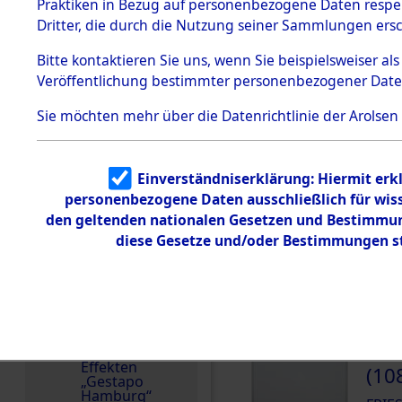
dem KZ
Praktiken in Bezug auf personenbezogene Daten respekt
Dachau
Niederlande
Dritter, die durch die Nutzung seiner Sammlungen ers
1.2.9.2
Weitere Angaben
Effekten aus
Bitte
kontaktieren
Sie uns, wenn Sie beispielsweiser a
Die Personalien des 
dem KZ
Veröffentlichung bestimmter personenbezogener Date
Dachau,
wurden nach der ursp
Bayerisches
Inventarisierung und 
Landesentsch
Sie möchten mehr über die Datenrichtlinie der Arolsen
ädigungsamt
Nachforschungen ermitt
1.2.9.3
Effekten wurden an di
Effekten aus
andere Berechtigte) 
Einverständniserklärung: Hiermit erkl
dem KZ
Neuengamm
personenbezogene Daten ausschließlich für wis
Häftlingsnummer
e
den geltenden nationalen Gesetzen und Bestimmung
58192
diese Gesetze und/oder Bestimmungen st
Dokument
e
1.2.9.4
DOKUMENTE
Effekten nicht
identifizierter
Eigentümer
000
1.2.9.5
Effekten
(10
„Gestapo
Hamburg“