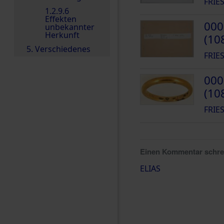
FRIES
1.2.9.6
Effekten
000
unbekannter
Herkunft
(10
5. Verschiedenes
FRIES
000
(10
FRIES
Einen Kommentar schr
ELIAS