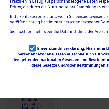
dem KZ
Praktiken in Bezug auf personenbezogene Daten respekt
Dachau
Spanien
Dritter, die durch die Nutzung seiner Sammlungen ers
1.2.9.2
Weitere Angaben
Effekten aus
Bitte
kontaktieren
Sie uns, wenn Sie beispielsweiser a
Effekte/n ausgeliehen
dem KZ
Veröffentlichung bestimmter personenbezogener Date
Dachau,
Documental de la Mem
Bayerisches
Salamanca/Spanien. D
Landesentsch
Sie möchten mehr über die Datenrichtlinie der Arolsen
ädigungsamt
Effekteneigentümers 
1.2.9.3
ursprünglichen Inven
Effekten aus
Erschließung durch 
Einverständniserklärung: Hiermit erkl
dem KZ
Neuengamm
ermittelt.
personenbezogene Daten ausschließlich für wis
e
den geltenden nationalen Gesetzen und Bestimmung
Namensvarianten
diese Gesetze und/oder Bestimmungen st
Dokument
MIGUEL
e
1.2.9.4
Häftlingsnummer
Effekten nicht
30198
identifizierter
Eigentümer
1.2.9.5
Effekten
DOKUMENTE
„Gestapo
Hamburg“