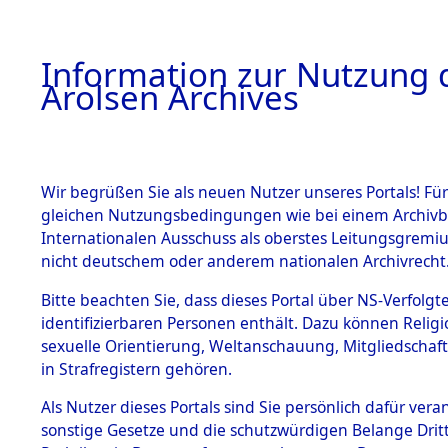
a
A
Information zur Nutzung d
Arolsen Archives
HOME
BESTANDSBESCHREIBUNG
PERSONEN
Wir begrüßen Sie als neuen Nutzer unseres Portals! Für
gleichen Nutzungsbedingungen wie bei einem Archivbe
Internationalen Ausschuss als oberstes Leitungsgremi
BESTÄNDE
3
Akten
fü
nicht deutschem oder anderem nationalen Archivrecht
LUIS
1.
Bitte beachten Sie, dass dieses Portal über NS-Verfolgte
Inhaftierungsdoku
identifizierbaren Personen enthält. Dazu können Relig
mente
sexuelle Orientierung, Weltanschauung, Mitgliedschaf
1.2.9 Beim ITS
GRACIA, LUIS
in Strafregistern gehören.
verwahrte
Effekten
geb. 19. August 1915
Als Nutzer dieses Portals sind Sie persönlich dafür vera
1.2.9.1
sonstige Gesetze und die schutzwürdigen Belange Drit
Effekten aus
Land