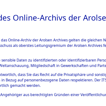
a
A
es Online-Archivs der Arolse
DIGITAL COLLEC
r das Online-Archiv der Arolsen Archives gelten die gleiche
ESCHREIBUNG
PERSONENINDEX
PERSON
sschuss als oberstes Leitungsgremium der Arolsen Archives 
ür
GRASHOF, ERWIN
e sensible Daten zu identifizierten oder identifizierbaren Pe
Weltanschauung, Mitgliedschaft in Gewerkschaften und Partei
antwortlich, dass Sie das Recht auf die Privatsphäre und sons
 in Bezug auf personenbezogene Daten respektieren. Der ITS k
09
rtlich gemacht werden.
Deutschland
ls Angehöriger aus berechtigten Gründen einer Veröffentlic
199