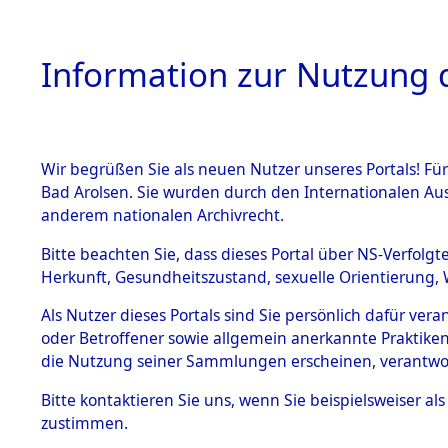
Information zur Nutzung d
Wir begrüßen Sie als neuen Nutzer unseres Portals! Fü
HOME
BESTANDSB
Bad Arolsen. Sie wurden durch den Internationalen Au
anderem nationalen Archivrecht.
BESTÄNDE
10
Akten
f
Bitte beachten Sie, dass dieses Portal über NS-Verfolgt
Herkunft, Gesundheitszustand, sexuelle Orientierung, 
1.
Inhaftierungsdoku
Als Nutzer dieses Portals sind Sie persönlich dafür ver
GRASHOF, ERWIN
mente
oder Betroffener sowie allgemein anerkannte Praktiken
geb. 12. Dezember 19
1.2.9 Beim ITS
die Nutzung seiner Sammlungen erscheinen, verantwo
verwahrte
Effekten
Land
Bitte
kontaktieren
Sie uns, wenn Sie beispielsweiser a
1.2.9.1
zustimmen.
Häftlingsnummer
Effekten aus