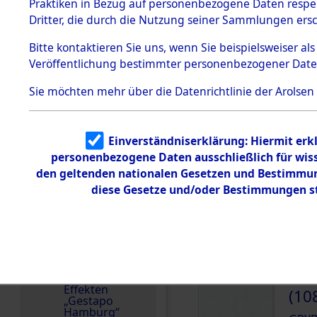
dem KZ
Praktiken in Bezug auf personenbezogene Daten respekt
Dachau
Polen
Dritter, die durch die Nutzung seiner Sammlungen ers
1.2.9.2
Weitere Angaben
Effekten aus
Bitte
kontaktieren
Sie uns, wenn Sie beispielsweiser a
Die Personalien des 
dem KZ
Veröffentlichung bestimmter personenbezogener Date
Dachau,
wurden nach der ursp
Bayerisches
Inventarisierung und 
Landesentsch
Sie möchten mehr über die Datenrichtlinie der Arolsen
ädigungsamt
Nachforschungen ermit
1.2.9.3
Die Effekten wurden a
Effekten aus
andere Berechtigte) 
Einverständniserklärung: Hiermit erkl
dem KZ
Neuengamm
personenbezogene Daten ausschließlich für wis
Häftlingsnummer
e
den geltenden nationalen Gesetzen und Bestimmung
18434
diese Gesetze und/oder Bestimmungen st
Dokument
e
1.2.9.4
DOKUMENTE
Effekten nicht
identifizierter
Eigentümer
000
1.2.9.5
Effekten
(10
„Gestapo
Hamburg“