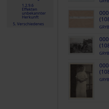
GRYB
1.2.9.6
Effekten
000
unbekannter
Herkunft
(10
5. Verschiedenes
GRYB
000
(10
GRYB
000
(10
GRYB