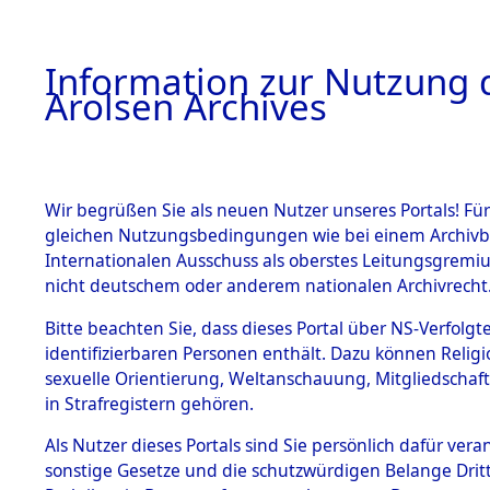
a
A
Information zur Nutzung d
Arolsen Archives
HOME
BESTANDSBESCHREIBUNG
PERSONEN
Wir begrüßen Sie als neuen Nutzer unseres Portals! Für
gleichen Nutzungsbedingungen wie bei einem Archivbe
Internationalen Ausschuss als oberstes Leitungsgremi
BESTÄNDE
4
Akten
fü
nicht deutschem oder anderem nationalen Archivrecht
GRYBOCKI
1.
Bitte beachten Sie, dass dieses Portal über NS-Verfolgte
Inhaftierungsdoku
identifizierbaren Personen enthält. Dazu können Relig
mente
sexuelle Orientierung, Weltanschauung, Mitgliedschaf
1.2.9 Beim ITS
GRYBOCKI, JOHA
in Strafregistern gehören.
verwahrte
Effekten
geb. 25. Juni 1908
Als Nutzer dieses Portals sind Sie persönlich dafür vera
1.2.9.1
sonstige Gesetze und die schutzwürdigen Belange Drit
Effekten aus
Land