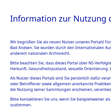
Information zur Nutzung d
Wir begrüßen Sie als neuen Nutzer unseres Portals! Fü
HOME
BESTANDSB
Bad Arolsen. Sie wurden durch den Internationalen Au
anderem nationalen Archivrecht.
BESTÄNDE
3
Akten
fü
Bitte beachten Sie, dass dieses Portal über NS-Verfolgt
Herkunft, Gesundheitszustand, sexuelle Orientierung, 
1.
Inhaftierungsdoku
Als Nutzer dieses Portals sind Sie persönlich dafür ver
HAMMERSKI, AN
mente
oder Betroffener sowie allgemein anerkannte Praktiken
geb. 11. Mai 1905
1.2.9 Beim ITS
die Nutzung seiner Sammlungen erscheinen, verantwo
verwahrte
Effekten
Land
Bitte
kontaktieren
Sie uns, wenn Sie beispielsweiser a
1.2.9.1
zustimmen.
Namensvarianten
Effekten aus