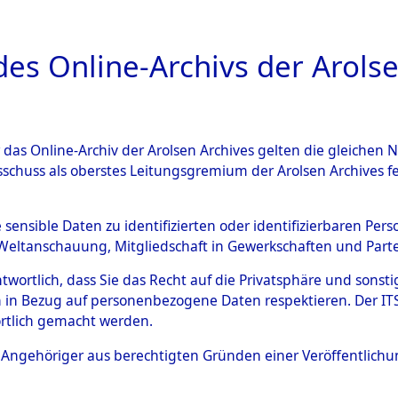
a
A
es Online-Archivs der Arolse
DIGITAL COLLEC
r das Online-Archiv der Arolsen Archives gelten die gleiche
ESCHREIBUNG
PERSONENINDEX
PERSON
sschuss als oberstes Leitungsgremium der Arolsen Archives 
r
HAMMERSKI, ANTON
e sensible Daten zu identifizierten oder identifizierbaren Pe
Weltanschauung, Mitgliedschaft in Gewerkschaften und Partei
antwortlich, dass Sie das Recht auf die Privatsphäre und sons
TON
 in Bezug auf personenbezogene Daten respektieren. Der ITS k
rtlich gemacht werden.
Polen
ls Angehöriger aus berechtigten Gründen einer Veröffentlic
ANTONI