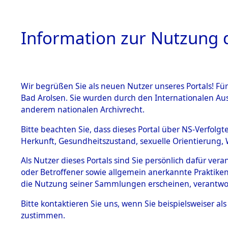
Information zur Nutzung d
Wir begrüßen Sie als neuen Nutzer unseres Portals! Fü
HOME
BESTANDSB
Bad Arolsen. Sie wurden durch den Internationalen Au
anderem nationalen Archivrecht.
BESTÄNDE
4
Akten
fü
Bitte beachten Sie, dass dieses Portal über NS-Verfolgt
Herkunft, Gesundheitszustand, sexuelle Orientierung, 
1.
Inhaftierungsdoku
Als Nutzer dieses Portals sind Sie persönlich dafür ver
HERMANOWICZ, 
mente
oder Betroffener sowie allgemein anerkannte Praktiken
geb. 10. Februar 1923
1.2.9 Beim ITS
die Nutzung seiner Sammlungen erscheinen, verantwo
verwahrte
Effekten
Land
Bitte
kontaktieren
Sie uns, wenn Sie beispielsweiser a
1.2.9.1
zustimmen.
Weitere Angaben
Effekten aus