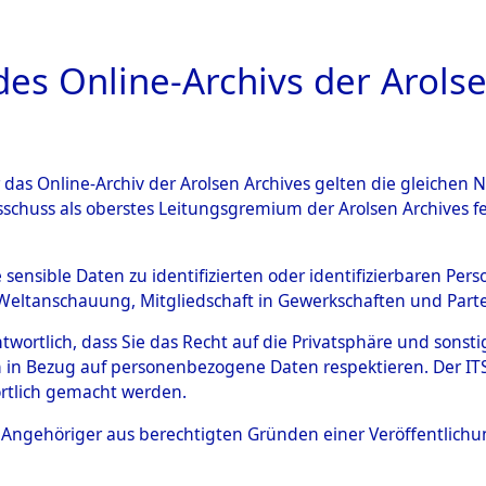
a
A
es Online-Archivs der Arolse
DIGITAL COLLEC
r das Online-Archiv der Arolsen Archives gelten die gleiche
ESCHREIBUNG
PERSONENINDEX
PERSON
sschuss als oberstes Leitungsgremium der Arolsen Archives 
r
HERMANOWICZ, BOLESLAW
e sensible Daten zu identifizierten oder identifizierbaren Pe
Weltanschauung, Mitgliedschaft in Gewerkschaften und Partei
antwortlich, dass Sie das Recht auf die Privatsphäre und sons
BOLESLAW
 in Bezug auf personenbezogene Daten respektieren. Der ITS k
rtlich gemacht werden.
Polen
ls Angehöriger aus berechtigten Gründen einer Veröffentlic
11.4.2018: Die Effekten wurden an die F