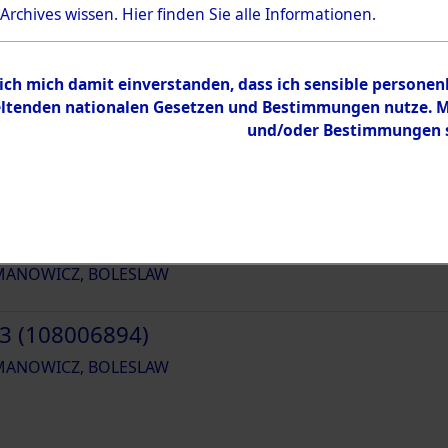
18448
 Archives wissen.
Hier
finden Sie alle Informationen.
 ich mich damit einverstanden, dass ich sensible persone
tenden nationalen Gesetzen und Bestimmungen nutze. Mir
und/oder Bestimmungen st
1 (108006892)
ANOWICZ, BOLESLAW
2 (108006893)
ANOWICZ, BOLESLAW
3 (108006894)
ANOWICZ, BOLESLAW