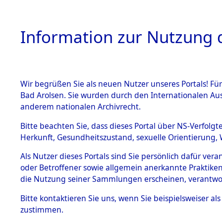
Information zur Nutzung d
Wir begrüßen Sie als neuen Nutzer unseres Portals! Fü
HOME
BESTANDSB
Bad Arolsen. Sie wurden durch den Internationalen Au
anderem nationalen Archivrecht.
BESTÄNDE
5
Akten
fü
Bitte beachten Sie, dass dieses Portal über NS-Verfolgt
Herkunft, Gesundheitszustand, sexuelle Orientierung, 
1.
Inhaftierungsdoku
Als Nutzer dieses Portals sind Sie persönlich dafür ver
IWANOWA, KLAR
mente
oder Betroffener sowie allgemein anerkannte Praktiken
geb. 16. Juni 1925
1.2.9 Beim ITS
die Nutzung seiner Sammlungen erscheinen, verantwo
verwahrte
Effekten
Land
Bitte
kontaktieren
Sie uns, wenn Sie beispielsweiser a
1.2.9.1
zustimmen.
Weitere Angaben
Effekten aus