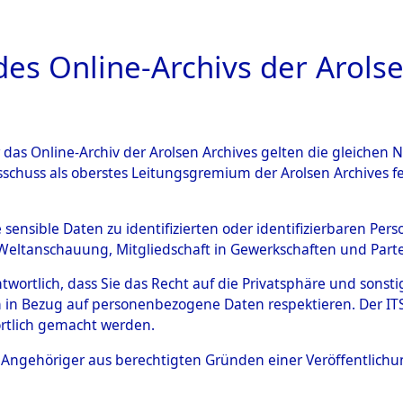
a
A
es Online-Archivs der Arolse
DIGITAL COLLEC
r das Online-Archiv der Arolsen Archives gelten die gleiche
ESCHREIBUNG
PERSONENINDEX
PERSON
sschuss als oberstes Leitungsgremium der Arolsen Archives 
r
IWANOWA, KLARODIA
e sensible Daten zu identifizierten oder identifizierbaren Pe
Weltanschauung, Mitgliedschaft in Gewerkschaften und Partei
antwortlich, dass Sie das Recht auf die Privatsphäre und sons
ODIA
 in Bezug auf personenbezogene Daten respektieren. Der ITS k
rtlich gemacht werden.
Ukraine
ls Angehöriger aus berechtigten Gründen einer Veröffentlic
10.9.2012: Die Effekten wurden an die F